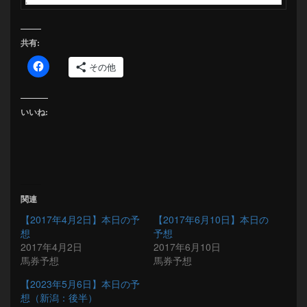
共有:
その他
いいね:
関連
【2017年4月2日】本日の予
【2017年6月10日】本日の
想
予想
2017年4月2日
2017年6月10日
馬券予想
馬券予想
【2023年5月6日】本日の予
想（新潟：後半）