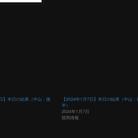
月6日】本日の結果（中山：後
【2024年1月7日】本日の結果（中山：
半）
2024年1月7日
競馬情報