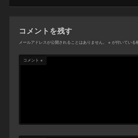
コメントを残す
メールアドレスが公開されることはありません。
※
が付いている
コメント
※