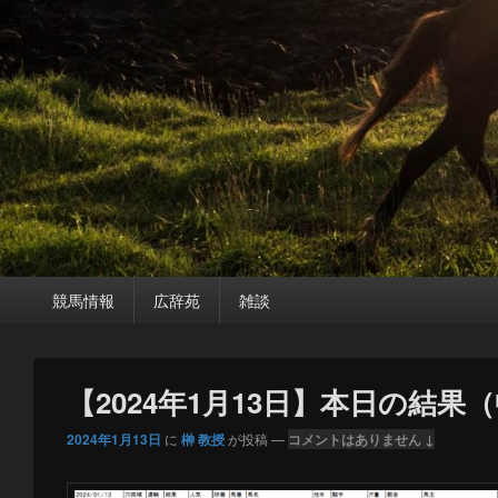
メ
競馬情報
広辞苑
雑談
イ
ン
メ
ニ
【2024年1月13日】本日の結果
ュ
ー
2024年1月13日
に
榊 教授
が投稿
—
コメントはありません ↓