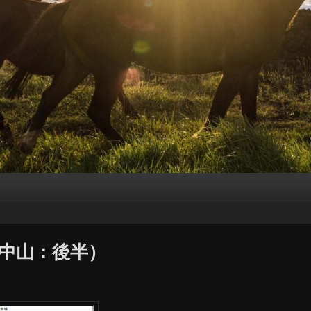
（中山：後半）