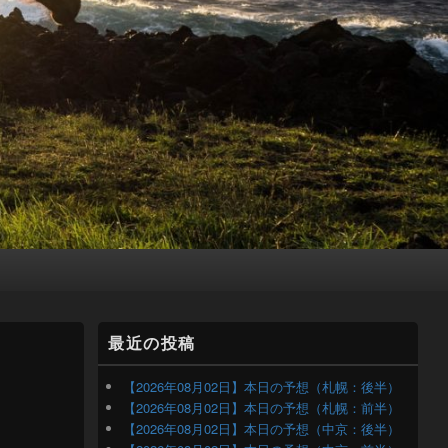
メ
最近の投稿
イ
ン
サ
【2026年08月02日】本日の予想（札幌：後半）
イ
【2026年08月02日】本日の予想（札幌：前半）
ド
【2026年08月02日】本日の予想（中京：後半）
バ