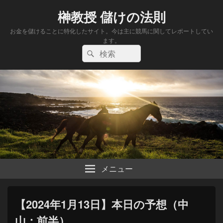
榊教授 儲けの法則
お金を儲けることに特化したサイト。今は主に競馬に関してレポートしてい
ます。
検
検
索:
索
メニュー
【2024年1月13日】本日の予想（中
山：前半）