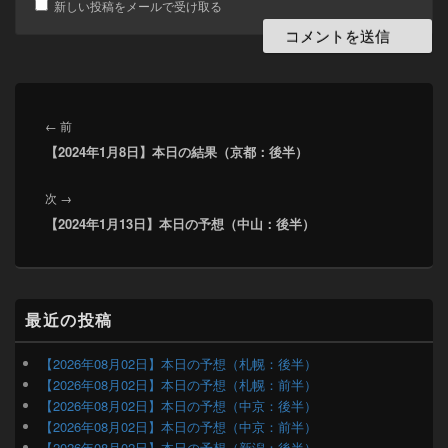
新しい投稿をメールで受け取る
投
稿
前
←
前
ナ
【2024年1月8日】本日の結果（京都：後半）
の
ビ
投
ゲ
次
次
→
稿:
ー
【2024年1月13日】本日の予想（中山：後半）
の
シ
投
ョ
稿:
ン
メ
最近の投稿
イ
ン
サ
【2026年08月02日】本日の予想（札幌：後半）
イ
【2026年08月02日】本日の予想（札幌：前半）
ド
【2026年08月02日】本日の予想（中京：後半）
バ
【2026年08月02日】本日の予想（中京：前半）
ー
【2026年08月02日】本日の予想（新潟：後半）