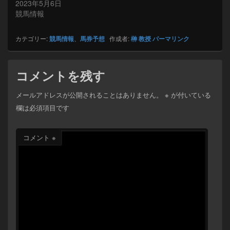
2023年5月6日
競馬情報
カテゴリー:
競馬情報
、
馬券予想
作成者:
榊 教授
パーマリンク
コメントを残す
メールアドレスが公開されることはありません。
※
が付いている
欄は必須項目です
コメント
※