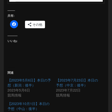
共有:
その他
いいね:
関連
【2023年5月6日】本日の予
【2023年7月23日】本日の
想（新潟：後半）
予想（中京：後半）
2023年5月6日
2023年7月22日
競馬情報
競馬情報
【2023年10月1日】本日の
予想（中山：後半）