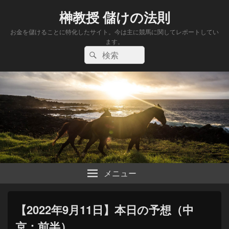
榊教授 儲けの法則
お金を儲けることに特化したサイト。今は主に競馬に関してレポートしてい
ます。
検
検
索:
索
メニュー
【2022年9月11日】本日の予想（中
京：前半）