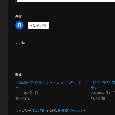
共有:
その他
いいね:
関連
【2023年7月2日】本日の結果（福島：前
【2024年7
半）
半）
2023年7月7日
2024年7月12
競馬情報
競馬情報
カテゴリー:
競馬情報
作成者:
榊 教授
パーマリンク