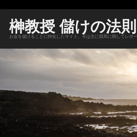
榊教授 儲けの法則
お金を儲けることに特化したサイト。今は主に競馬に関してレポ