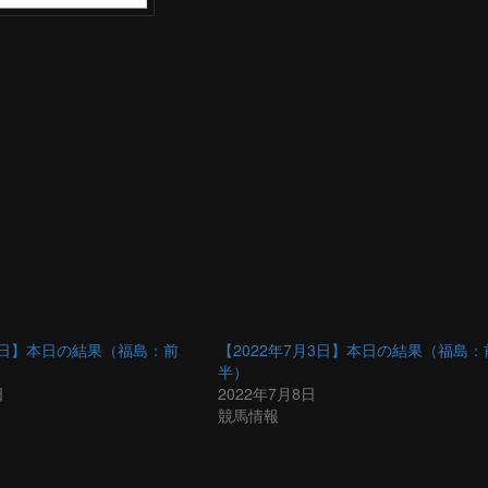
月7日】本日の結果（福島：前
【2022年7月3日】本日の結果（福島：
半）
日
2022年7月8日
競馬情報