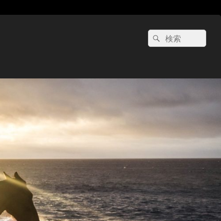
検
検
索:
索