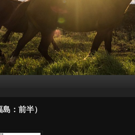
（福島：前半）