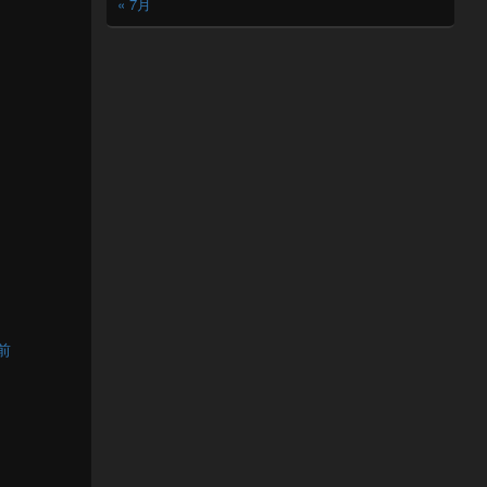
« 7月
前