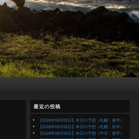
メ
最近の投稿
イ
ン
サ
【2026年08月02日】本日の予想（札幌：後半）
イ
【2026年08月02日】本日の予想（札幌：前半）
ド
【2026年08月02日】本日の予想（中京：後半）
バ