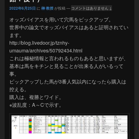
2022年6月25日
に
榊 教授
が投稿
—
コメントはありません ↓
オッズバイアスを用いて穴馬をピックアップ。
世界中の論文でオッズバイアスはあると証明されてい
ます。
http://blog.livedoor.jp/tznhy-
umauma/archives/50792434.html
これは極秘情報と言われるものもあると思いますが、
基本は馬をキチンと見ることが出来る人がいるって
事。
ピックアップした馬が3番人気以内になったら購入は
控える。
購入は、複勝とワイド。
※波乱度：A～Cで示す。