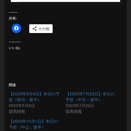
共有:
その他
いいね:
関連
【2023年5月6日】本日の予
【2023年7月23日】本日の
想（新潟：後半）
予想（中京：後半）
2023年5月6日
2023年7月22日
競馬情報
競馬情報
【2023年10月1日】本日の
予想（中山：後半）