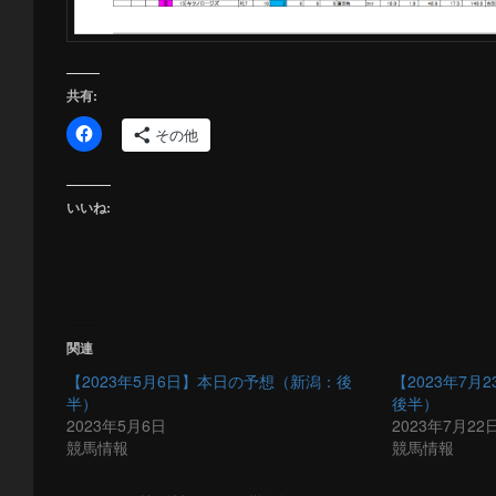
共有:
その他
いいね:
関連
【2023年5月6日】本日の予想（新潟：後
【2023年7
半）
後半）
2023年5月6日
2023年7月22
競馬情報
競馬情報