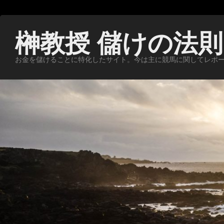
榊教授 儲けの法則
お金を儲けることに特化したサイト。今は主に競馬に関してレポ