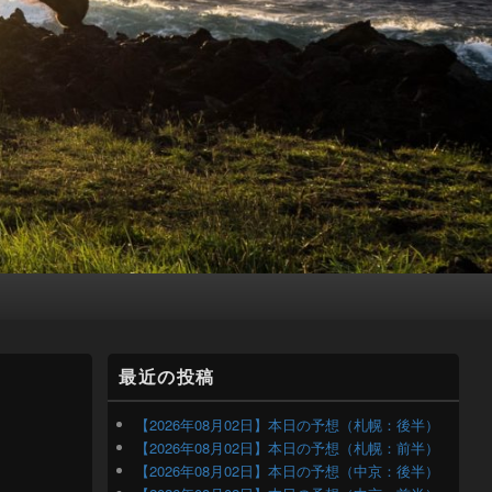
メ
最近の投稿
イ
ン
サ
【2026年08月02日】本日の予想（札幌：後半）
イ
【2026年08月02日】本日の予想（札幌：前半）
ド
【2026年08月02日】本日の予想（中京：後半）
バ