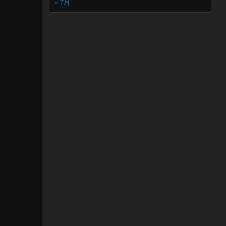
« 7月
：