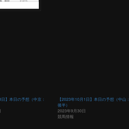
月23日】本日の予想（中京：
【2023年10月1日】本日の予想（中山
後半）
日
2023年9月30日
競馬情報