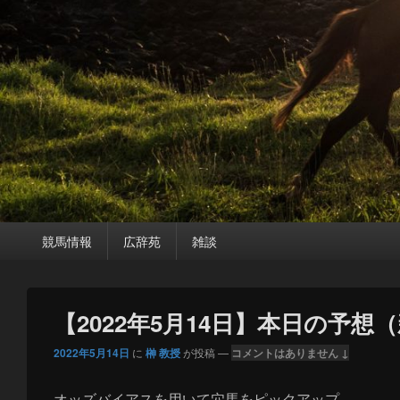
メ
競馬情報
広辞苑
雑談
イ
ン
メ
ニ
【2022年5月14日】本日の予想
ュ
ー
2022年5月14日
に
榊 教授
が投稿
—
コメントはありません ↓
オッズバイアスを用いて穴馬をピックアップ。