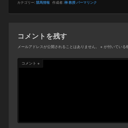
カテゴリー:
競馬情報
作成者:
榊 教授
パーマリンク
コメントを残す
メールアドレスが公開されることはありません。
※
が付いている
コメント
※