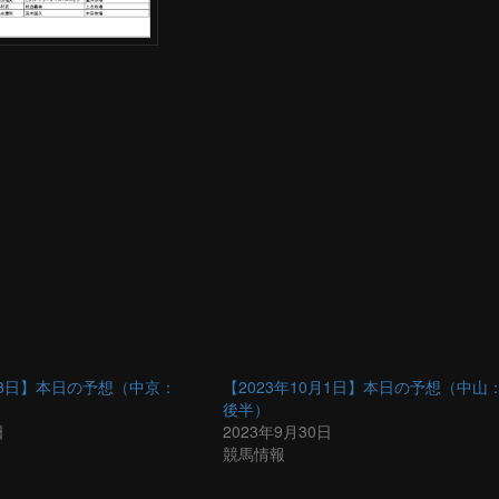
月23日】本日の予想（中京：
【2023年10月1日】本日の予想（中山
後半）
日
2023年9月30日
競馬情報