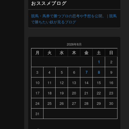
おススメブログ
競馬・馬券で勝つプロの思考や予想を公開。 | 競馬
で勝ちたい奴が見るブログ
2026年8月
月
火
水
木
金
土
日
1
2
3
4
5
6
7
8
9
10
11
12
13
14
15
16
17
18
19
20
21
22
23
24
25
26
27
28
29
30
31