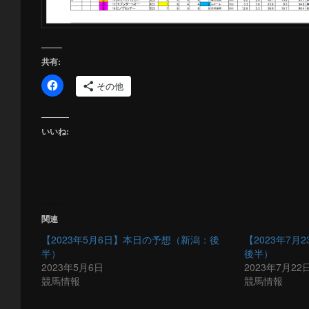
共有:
その他
いいね:
関連
【2023年5月6日】本日の予想（新潟：後
【2023年7
半）
後半）
2023年5月6日
2023年7月22
競馬情報
競馬情報