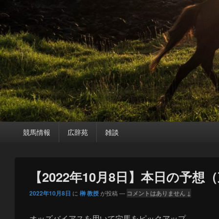
メ
競馬情報
広辞苑
雑談
イ
ン
メ
ニ
【2022年10月8日】本日の予想
ュ
ー
2022年10月8日
に
榊 教授
が投稿
—
コメントはありません ↓
オッズバイアスを用いて穴馬をピックアップ。