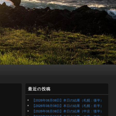
メ
最近の投稿
イ
ン
サ
【2026年08月08日】本日の結果（札幌：後半）
イ
【2026年08月08日】本日の結果（札幌：前半）
ド
【2026年08月08日】本日の結果（中京：後半）
バ