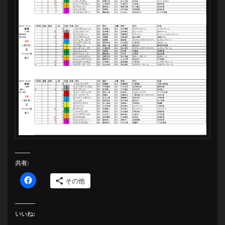
共有:
その他
いいね: