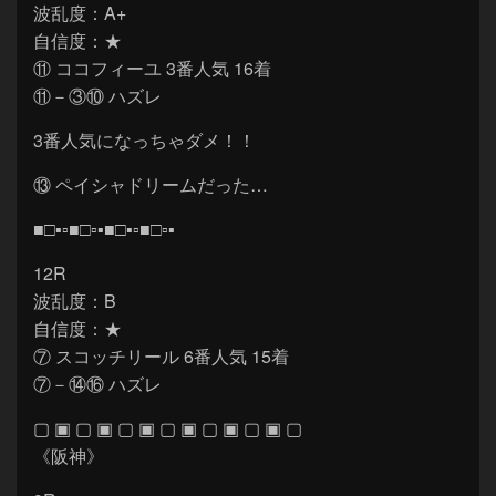
波乱度：A+
自信度：★
⑪ ココフィーユ 3番人気 16着
⑪－③⑩ ハズレ
3番人気になっちゃダメ！！
⑬ ペイシャドリームだった…
■□▪▫■□▫▪■□▪▫■□▫▪
12R
波乱度：B
自信度：★
⑦ スコッチリール 6番人気 15着
⑦－⑭⑯ ハズレ
▢ ▣ ▢ ▣ ▢ ▣ ▢ ▣ ▢ ▣ ▢ ▣ ▢
《阪神》