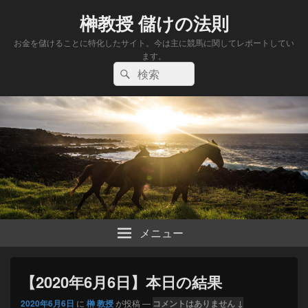
榊教授 儲けの法則
お金を儲けることに特化したサイト。今は主に競馬に関してレポートしてい
ます。
検
検
索:
索
メニュー
【2020年6月6日】本日の結果
2020年6月6日
に
榊 教授
が投稿
—
コメントはありません ↓