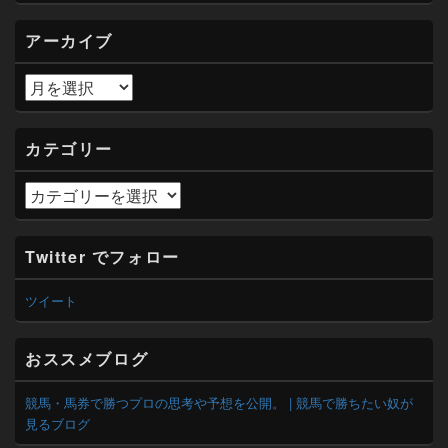
ィ
ジ
アーカイブ
ェ
ッ
ト
ア
エ
ー
リ
カ
ア
イ
カテゴリー
ブ
カ
テ
ゴ
リ
Twitter でフォロー
ー
ツイート
おススメブログ
競馬・馬券で勝つプロの思考や予想を公開。 | 競馬で勝ちたい奴が
見るブログ