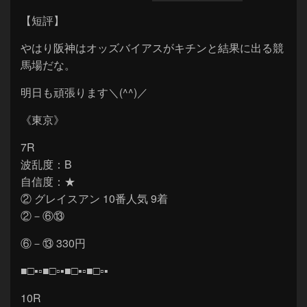
【短評】
やはり阪神はオッズバイアスがキチンと結果に出る競
馬場だな。
明日も頑張ります＼(^^)／
《東京》
7R
波乱度：B
自信度：★
② グレイスアン 10番人気 9着
②－⑥⑬
⑥－⑬ 330円
■□▪▫■□▫▪■□▪▫■□▫▪
10R