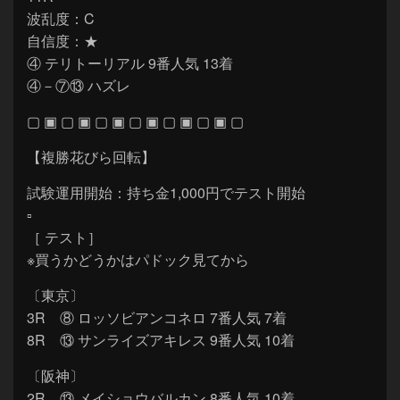
波乱度：C
自信度：★
④ テリトーリアル 9番人気 13着
④－⑦⑬ ハズレ
▢ ▣ ▢ ▣ ▢ ▣ ▢ ▣ ▢ ▣ ▢ ▣ ▢
【複勝花びら回転】
試験運用開始：持ち金1,000円でテスト開始
▫
［ テスト］
※買うかどうかはパドック見てから
〔東京〕
3R ⑧ ロッソビアンコネロ 7番人気 7着
8R ⑬ サンライズアキレス 9番人気 10着
〔阪神〕
2R ⑬ メイショウバルカン 8番人気 10着