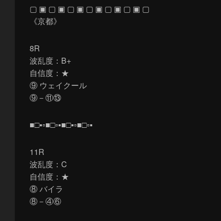
▢ ▣ ▢ ▣ ▢ ▣ ▢ ▣ ▢ ▣ ▢ ▣ ▢
《京都》
8R
波乱度：B+
自信度：★
⑨ ウェイクール
⑨－⑪⑬
■□▪▫■□▫▪■□▪▫■□▫▪
11R
波乱度：C
自信度：★
⑧ バイラ
⑧－④⑥