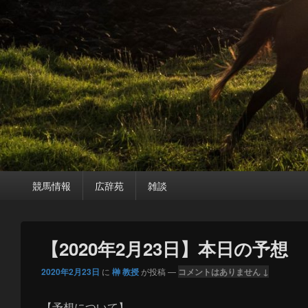
メ
競馬情報
広辞苑
雑談
イ
ン
メ
ニ
【2020年2月23日】本日の予想
ュ
ー
2020年2月23日
に
榊 教授
が投稿
—
コメントはありません ↓
【予想について】