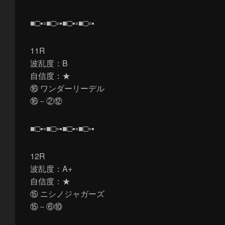
■□▪▫■□▫▪■□▪▫■□▫▪
11R
波乱度：B
自信度：★
⑯ ワンダーリーデル
⑯－②⑫
■□▪▫■□▫▪■□▪▫■□▫▪
12R
波乱度：A+
自信度：★
⑮ ニシノジャガーズ
⑮－⑥⑩