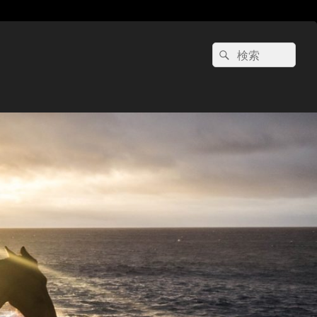
検
検
索:
索