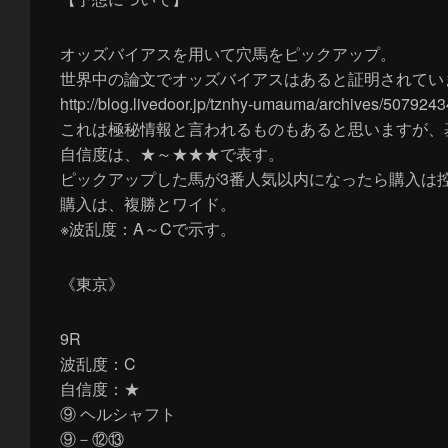
オッズバイアスを用いて穴馬をピックアップ。
世界中の論文でオッズバイアスはあると証明されてい
http://blog.livedoor.jp/tznhy-umauma/archives/5079243
これは極秘情報と言われるものもあると思いますが、
自信度は、★～★★★で表す。
ピックアップした馬が3番人気以内になったら購入は
購入は、複勝とワイド。
※波乱度：A～Cで示す。
《東京》
9R
波乱度：C
自信度：★
⑨ ヘルシャフト
⑨－⑫⑬