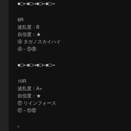
■□▪▫■□▫▪■□▪▫■□▫▪
8R
波乱度：B
自信度：★
④ タガノスカイハイ
④－⑤⑧
■□▪▫■□▫▪■□▪▫■□▫▪
10R
波乱度：A+
自信度：★
⑰ リインフォース
⑰－⑪⑫
▫