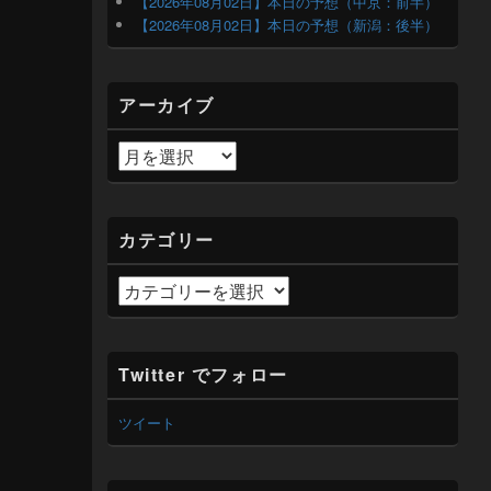
【2026年08月02日】本日の予想（中京：前半）
ー
【2026年08月02日】本日の予想（新潟：後半）
ウ
ィ
ジ
ェ
アーカイブ
ッ
ト
エ
ア
リ
ー
ア
カ
イ
カテゴリー
ブ
カ
テ
ゴ
リ
Twitter でフォロー
ー
ツイート