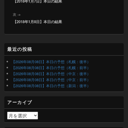
【2018年1月7日】本日の結果
の
ビ
投
ゲ
次
次
→
稿:
ー
【2018年1月8日】本日の結果
の
シ
投
ョ
稿:
ン
メ
最近の投稿
イ
ン
サ
【2026年08月08日】本日の予想（札幌：後半）
イ
【2026年08月08日】本日の予想（札幌：前半）
ド
【2026年08月08日】本日の予想（中京：後半）
バ
【2026年08月08日】本日の予想（中京：前半）
ー
【2026年08月08日】本日の予想（新潟：後半）
ウ
ィ
ジ
アーカイブ
ェ
ッ
ト
ア
エ
ー
リ
カ
ア