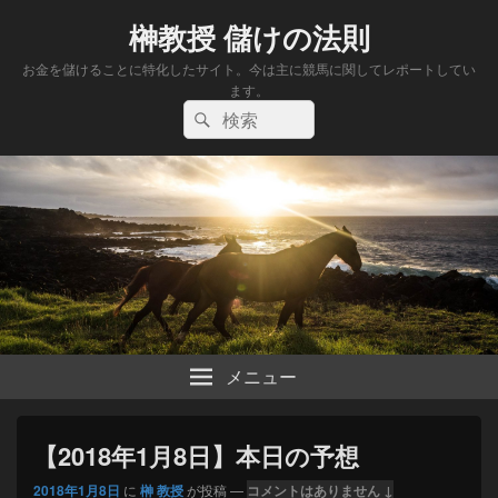
榊教授 儲けの法則
お金を儲けることに特化したサイト。今は主に競馬に関してレポートしてい
ます。
検
検
索:
索
メニュー
【2018年1月8日】本日の予想
2018年1月8日
に
榊 教授
が投稿
—
コメントはありません ↓