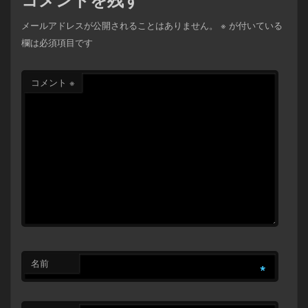
メールアドレスが公開されることはありません。
※
が付いている
欄は必須項目です
コメント
※
名前
*