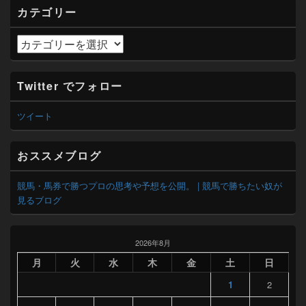
イ
カテゴリー
ブ
カ
テ
ゴ
リ
Twitter でフォロー
ー
ツイート
おススメブログ
競馬・馬券で勝つプロの思考や予想を公開。 | 競馬で勝ちたい奴が
見るブログ
2026年8月
月
火
水
木
金
土
日
1
2