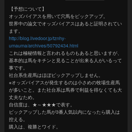
【予想について】
オッズバイアスを用いて穴馬をピックアップ。
世界中の論文でオッズバイアスはあると証明されてい
ます。
http://blog.livedoor.jp/tznhy-
umauma/archives/50792434.html
これは極秘情報と言われるものもあると思いますが、
基本的は馬をキチンと見ることが出来る人がいるって
事です。
社台系生産馬はほぼピックアップしません。
※オッズバイアスが発生するのは小さめの牧場生産馬
が多いこと。また社台系は馬券で利益を得なくても大
丈夫なため。
自信度は、★～★★★で表す。
ピックアップした馬が3番人気以内になったら購入は
控える。
購入は、複勝とワイド。