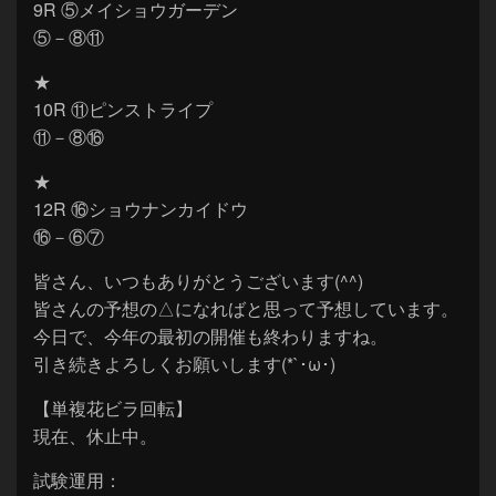
9R ⑤メイショウガーデン
⑤－⑧⑪
★
10R ⑪ピンストライプ
⑪－⑧⑯
★
12R ⑯ショウナンカイドウ
⑯－⑥⑦
皆さん、いつもありがとうございます(^^)
皆さんの予想の△になればと思って予想しています。
今日で、今年の最初の開催も終わりますね。
引き続きよろしくお願いします(*`･ω･)ゞ
【単複花ビラ回転】
現在、休止中。
試験運用：