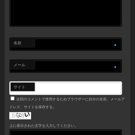
名前
*
メール
*
サイト
次回のコメントで使用するためブラウザーに自分の名前、メールア
ドレス、サイトを保存する。
上に表示された文字を入力してください。