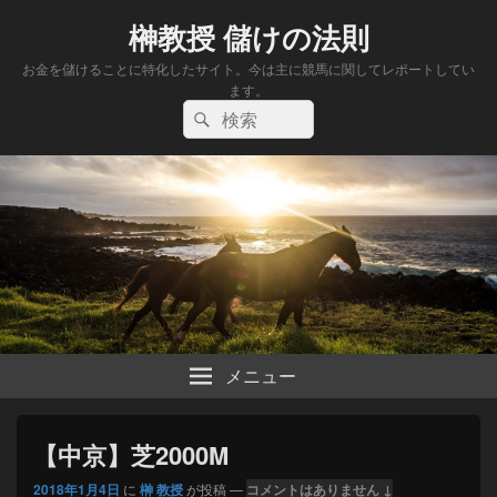
榊教授 儲けの法則
お金を儲けることに特化したサイト。今は主に競馬に関してレポートしてい
ます。
検
検
索:
索
メニュー
【中京】芝2000M
2018年1月4日
に
榊 教授
が投稿
—
コメントはありません ↓