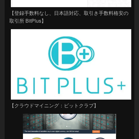
【登録手数料なし、日本語対応、取引き手数料格安の
取引所 BitPlus】
【クラウドマイニング：ビットクラブ】