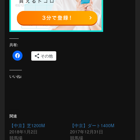
共有:
その他
いいね:
関連
【中京】芝1200M
【中京】ダート1400M
2018年1月2日
2017年12月31日
競馬場
競馬場