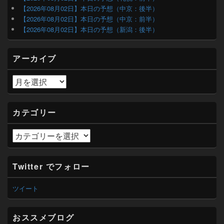
ド
【2026年08月02日】本日の予想（中京：後半）
バ
【2026年08月02日】本日の予想（中京：前半）
ー
【2026年08月02日】本日の予想（新潟：後半）
ウ
ィ
ジ
アーカイブ
ェ
ッ
ト
ア
エ
ー
リ
カ
ア
イ
カテゴリー
ブ
カ
テ
ゴ
リ
Twitter でフォロー
ー
ツイート
おススメブログ