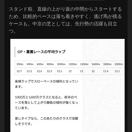
スタンド前、直線の上がり坂の中間からスタートする
ため、比較的ペースは落ち着きやすく、逃げ馬が残る
ケースも。中京の芝としては、先行勢の活躍も目立
つ。