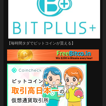
【毎時間タダでビットコインが貰える】