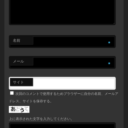
名前
*
メール
*
サイト
次回のコメントで使用するためブラウザーに自分の名前、メールア
ドレス、サイトを保存する。
上に表示された文字を入力してください。