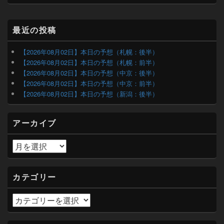
稿:
ン
メ
最近の投稿
イ
ン
サ
【2026年08月02日】本日の予想（札幌：後半）
イ
【2026年08月02日】本日の予想（札幌：前半）
ド
【2026年08月02日】本日の予想（中京：後半）
バ
【2026年08月02日】本日の予想（中京：前半）
ー
【2026年08月02日】本日の予想（新潟：後半）
ウ
ィ
ジ
アーカイブ
ェ
ッ
ト
ア
エ
ー
リ
カ
ア
イ
カテゴリー
ブ
カ
テ
ゴ