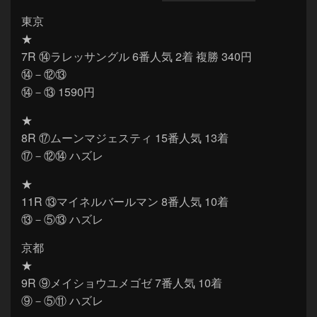
東京
★
7R ⑭ラレッサングル 6番人気 2着 複勝 340円
⑭－⑫⑬
⑭－⑬ 1590円
★
8R ⑰ムーンマジェスティ 15番人気 13着
⑰－⑫⑭ ハズレ
★
11R ⑬マイネルバールマン 8番人気 10着
⑬－⑤⑬ ハズレ
京都
★
9R ⑨メイショウユメゴゼ 7番人気 10着
⑨－⑤⑪ ハズレ