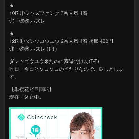
★
10R ①ジャズファンク 7番人気 4着
①－⑤⑥ ハズレ
★
12R ⑪ダンツゴウユウ 9番人気 1着 複勝 430円
⑪－⑧⑮ ハズレ (T-T)
ダンツゴウユウ来たのに豪遊でけん(T-T)
昨日、今日とソコソコの当たりなので、良しとしま
す。
【単複花ビラ回転】
現在、休止中。