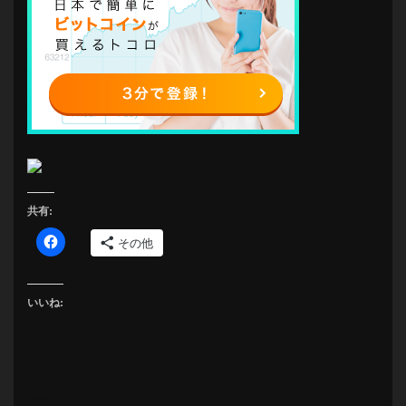
共有:
その他
いいね: