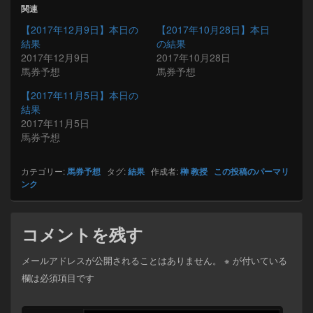
関連
【2017年12月9日】本日の
【2017年10月28日】本日
結果
の結果
2017年12月9日
2017年10月28日
馬券予想
馬券予想
【2017年11月5日】本日の
結果
2017年11月5日
馬券予想
カテゴリー:
馬券予想
タグ:
結果
作成者:
榊 教授
この投稿のパーマリ
ンク
コメントを残す
メールアドレスが公開されることはありません。
※
が付いている
欄は必須項目です