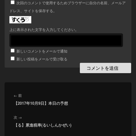
次回のコメントで使用するためブラウザーに自分の名前、メールア
ドレス、サイトを保存する。
上に表示された文字を入力してください。
新しいコメントをメールで通知
新しい投稿をメールで受け取る
投
稿
前
←
前
ナ
【2017年10月9日】本日の予想
の
ビ
投
ゲ
次
次
→
稿:
ー
【る】累進税率(るいしんかぜい)
の
シ
投
ョ