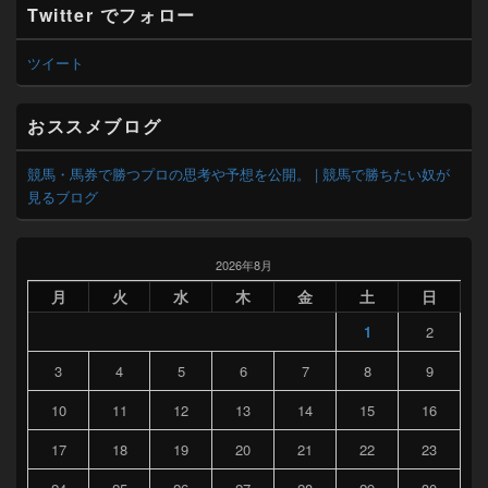
リ
Twitter でフォロー
ー
ツイート
おススメブログ
競馬・馬券で勝つプロの思考や予想を公開。 | 競馬で勝ちたい奴が
見るブログ
2026年8月
月
火
水
木
金
土
日
1
2
3
4
5
6
7
8
9
10
11
12
13
14
15
16
17
18
19
20
21
22
23