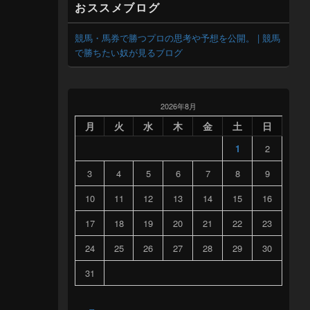
おススメブログ
競馬・馬券で勝つプロの思考や予想を公開。 | 競馬
で勝ちたい奴が見るブログ
2026年8月
月
火
水
木
金
土
日
1
2
3
4
5
6
7
8
9
10
11
12
13
14
15
16
17
18
19
20
21
22
23
24
25
26
27
28
29
30
31