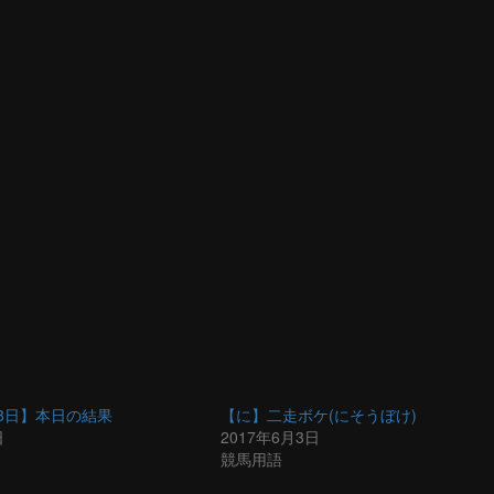
18日】本日の結果
【に】二走ボケ(にそうぼけ)
日
2017年6月3日
競馬用語