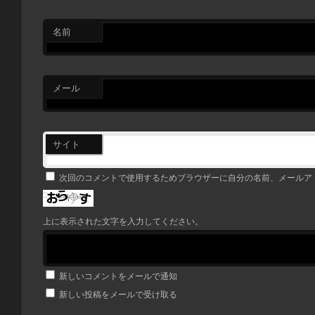
名前
メール
サイト
次回のコメントで使用するためブラウザーに自分の名前、メールア
上に表示された文字を入力してください。
新しいコメントをメールで通知
新しい投稿をメールで受け取る