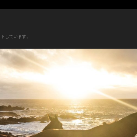
ートしています。