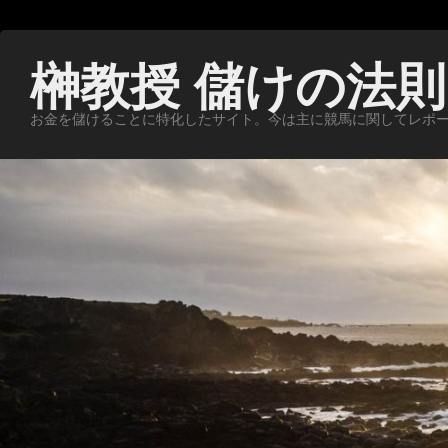
榊教授 儲けの法則
お金を儲けることに特化したサイト。今は主に競馬に関してレポ