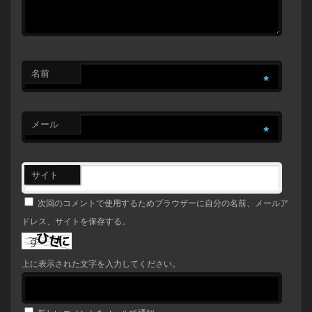
名前
*
メール
*
サイト
次回のコメントで使用するためブラウザーに自分の名前、メールア
ドレス、サイトを保存する。
上に表示された文字を入力してください。