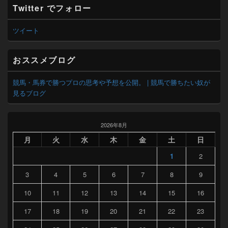
リ
Twitter でフォロー
ー
ツイート
おススメブログ
競馬・馬券で勝つプロの思考や予想を公開。 | 競馬で勝ちたい奴が
見るブログ
2026年8月
月
火
水
木
金
土
日
1
2
3
4
5
6
7
8
9
10
11
12
13
14
15
16
17
18
19
20
21
22
23