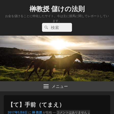
榊教授 儲けの法則
お金を儲けることに特化したサイト。今は主に競馬に関してレポートしてい
ます。
検
検
索:
索
メニュー
【て】手前（てまえ）
2017年5月8日
に
榊 教授
が投稿
—
コメントはありません ↓