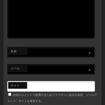
名前
*
メール
*
サイト
次回のコメントで使用するためブラウザーに自分の名前、メールア
ドレス、サイトを保存する。