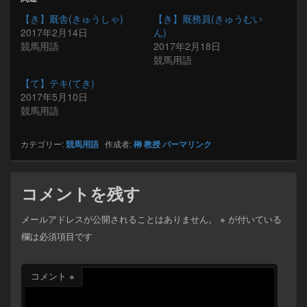
【き】厩舎(きゅうしゃ)
【き】厩務員(きゅうむい
2017年2月14日
ん)
競馬用語
2017年2月18日
競馬用語
【て】テキ(てき)
2017年5月10日
競馬用語
カテゴリー:
競馬用語
作成者:
榊 教授
パーマリンク
コメントを残す
メールアドレスが公開されることはありません。
※
が付いている
欄は必須項目です
コメント
※