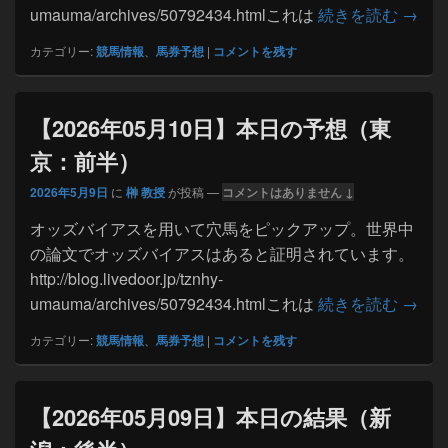
【20
umauma/archives/50792434.htmlこれは
続きを読む
→
カテゴリー:
競馬情報
、
馬券予想
|
コメントを残す
【2026年05月10日】本日の予想（東
京：前半）
2026年5月9日
に
榊 教授
が投稿
—
コメントはありません ↓
オッズバイアスを用いて穴馬をピックアップ。世界中
の論文でオッズバイアスはあると証明されています。
http://blog.livedoor.jp/tznhy-
【20
umauma/archives/50792434.htmlこれは
続きを読む
→
カテゴリー:
競馬情報
、
馬券予想
|
コメントを残す
【2026年05月09日】本日の結果（新