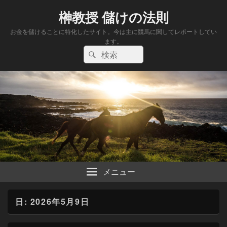
榊教授 儲けの法則
お金を儲けることに特化したサイト。今は主に競馬に関してレポートしてい
ます。
検
検
索:
索
メニュー
日:
2026年5月9日