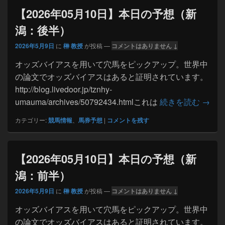
【2026年05月10日】本日の予想（新
潟：後半）
2026年5月9日
に
榊 教授
が投稿
—
コメントはありません ↓
オッズバイアスを用いて穴馬をピックアップ。世界中
の論文でオッズバイアスはあると証明されています。
http://blog.livedoor.jp/tznhy-
【20
umauma/archives/50792434.htmlこれは
続きを読む
→
カテゴリー:
競馬情報
、
馬券予想
|
コメントを残す
【2026年05月10日】本日の予想（新
潟：前半）
2026年5月9日
に
榊 教授
が投稿
—
コメントはありません ↓
オッズバイアスを用いて穴馬をピックアップ。世界中
の論文でオッズバイアスはあると証明されています。