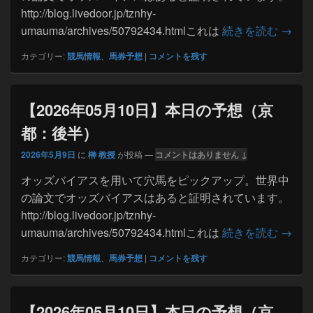
http://blog.livedoor.jp/tznhy-
【20
umauma/archives/50792434.htmlこれは
続きを読む
→
カテゴリー:
競馬情報
、
馬券予想
|
コメントを残す
【2026年05月10日】本日の予想（京
都：後半）
2026年5月9日
に
榊 教授
が投稿
—
コメントはありません ↓
オッズバイアスを用いて穴馬をピックアップ。世界中
の論文でオッズバイアスはあると証明されています。
http://blog.livedoor.jp/tznhy-
【20
umauma/archives/50792434.htmlこれは
続きを読む
→
カテゴリー:
競馬情報
、
馬券予想
|
コメントを残す
【2026年05月10日】本日の予想（京