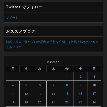
ゴ
リ
Twitter でフォロー
ー
ツイート
おススメブログ
競馬・馬券で勝つプロの思考や予想を公開。 | 競馬で勝ちたい奴が
見るブログ
2026年5月
月
火
水
木
金
土
日
1
2
3
4
5
6
7
8
9
10
11
12
13
14
15
16
17
18
19
20
21
22
23
24