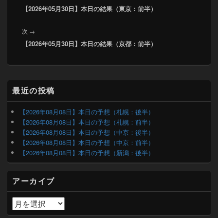
ナ
【2026年05月30日】本日の結果（東京：前半）
の
ビ
投
ゲ
次
次
→
稿:
ー
【2026年05月30日】本日の結果（京都：前半）
の
シ
投
ョ
稿:
ン
メ
最近の投稿
イ
ン
サ
【2026年08月08日】本日の予想（札幌：後半）
イ
【2026年08月08日】本日の予想（札幌：前半）
ド
【2026年08月08日】本日の予想（中京：後半）
バ
【2026年08月08日】本日の予想（中京：前半）
ー
【2026年08月08日】本日の予想（新潟：後半）
ウ
ィ
ジ
アーカイブ
ェ
ッ
ト
ア
エ
ー
リ