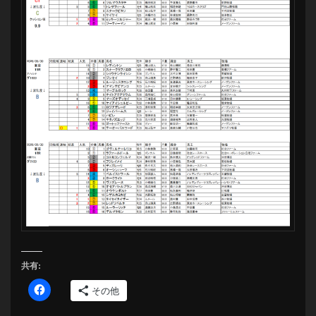
共有:
その他