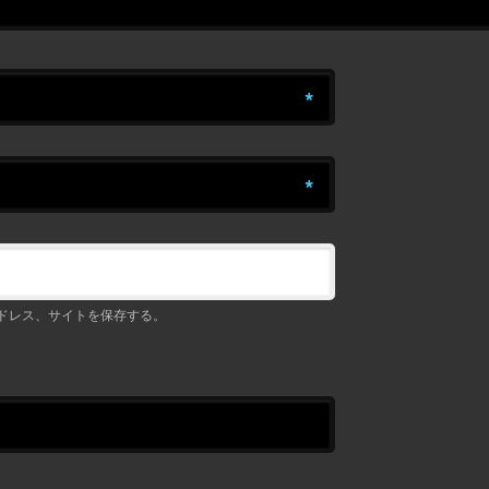
*
*
ドレス、サイトを保存する。