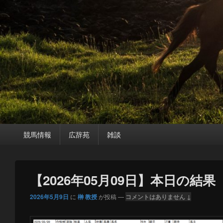
メ
競馬情報
広辞苑
雑談
イ
ン
メ
ニ
【2026年05月09日】本日の結
ュ
ー
2026年5月9日
に
榊 教授
が投稿
—
コメントはありません ↓