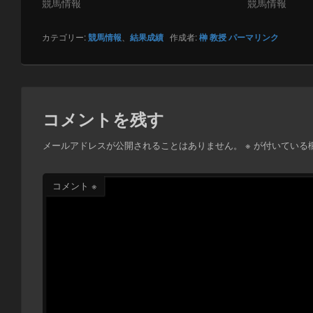
競馬情報
競馬情報
カテゴリー:
競馬情報
、
結果成績
作成者:
榊 教授
パーマリンク
コメントを残す
メールアドレスが公開されることはありません。
※
が付いている
コメント
※