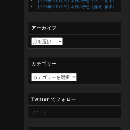
【2026年08月09日】本日の予想（中京：前半）
ー
【2026年08月09日】本日の予想（新潟：後半）
ウ
ィ
ジ
ェ
アーカイブ
ッ
ト
エ
ア
リ
ー
ア
カ
イ
カテゴリー
ブ
カ
テ
ゴ
リ
Twitter でフォロー
ー
ツイート