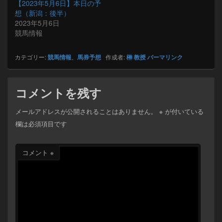
【2023年5月6日】本日の予
想（新潟：後半）
2023年5月6日
競馬情報
カテゴリー:
競馬情報
、
馬券予想
作成者:
榊 教授
パーマリンク
コメントを残す
メールアドレスが公開されることはありません。
※
が付いている
欄は必須項目です
コメント
※