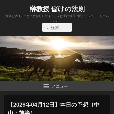
榊教授 儲けの法則
お金を儲けることに特化したサイト。今は主に競馬に関してレポートしてい
ます。
検
検
索:
索
メニュー
【2026年04月12日】本日の予想（中
山：前半）