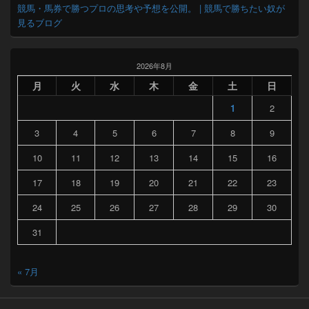
競馬・馬券で勝つプロの思考や予想を公開。 | 競馬で勝ちたい奴が
見るブログ
2026年8月
月
火
水
木
金
土
日
1
2
3
4
5
6
7
8
9
10
11
12
13
14
15
16
17
18
19
20
21
22
23
24
25
26
27
28
29
30
31
« 7月