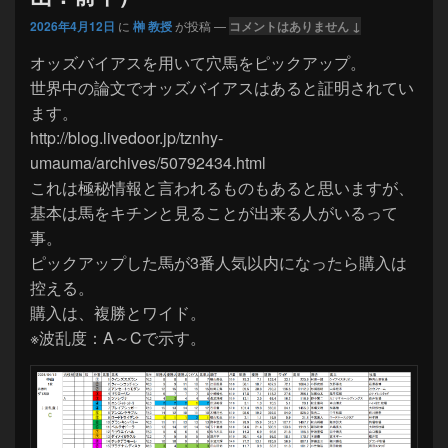
2026年4月12日
に
榊 教授
が投稿
—
コメントはありません ↓
オッズバイアスを用いて穴馬をピックアップ。
世界中の論文でオッズバイアスはあると証明されてい
ます。
http://blog.livedoor.jp/tznhy-
umauma/archives/50792434.html
これは極秘情報と言われるものもあると思いますが、
基本は馬をキチンと見ることが出来る人がいるって
事。
ピックアップした馬が3番人気以内になったら購入は
控える。
購入は、複勝とワイド。
※波乱度：A～Cで示す。