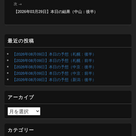
ゲ
次
次
→
稿:
ー
【2026年03月29日】本日の結果（中山：後半）
の
シ
投
ョ
稿:
ン
メ
最近の投稿
イ
ン
サ
【2026年08月09日】本日の予想（札幌：後半）
イ
【2026年08月09日】本日の予想（札幌：前半）
ド
【2026年08月09日】本日の予想（中京：後半）
バ
【2026年08月09日】本日の予想（中京：前半）
ー
【2026年08月09日】本日の予想（新潟：後半）
ウ
ィ
ジ
アーカイブ
ェ
ッ
ト
ア
エ
ー
リ
カ
ア
イ
カテゴリー
ブ