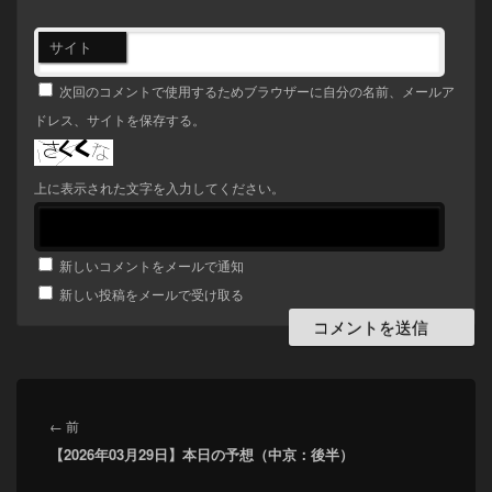
サイト
次回のコメントで使用するためブラウザーに自分の名前、メールア
ドレス、サイトを保存する。
上に表示された文字を入力してください。
新しいコメントをメールで通知
新しい投稿をメールで受け取る
投
稿
前
←
前
ナ
【2026年03月29日】本日の予想（中京：後半）
の
ビ
投