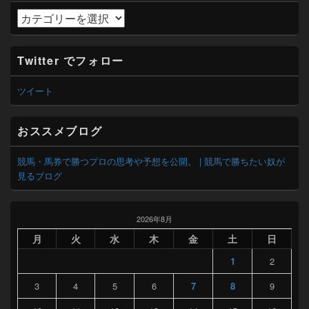
カ
テ
ゴ
リ
Twitter でフォロー
ー
ツイート
おススメブログ
競馬・馬券で勝つプロの思考や予想を公開。 | 競馬で勝ちたい奴が
見るブログ
2026年8月
月
火
水
木
金
土
日
1
2
3
4
5
6
7
8
9