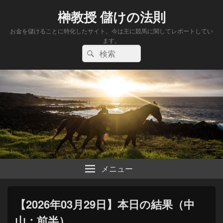
榊教授 儲けの法則
お金を儲けることに特化したサイト。今は主に競馬に関してレポートしてい
ます。
検
検
索:
索
メニュー
【2026年03月29日】本日の結果（中
山：前半）