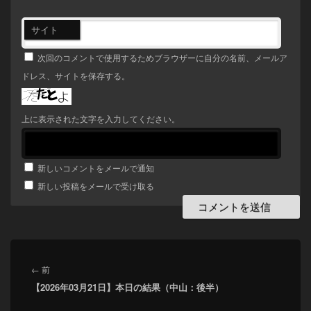
サイト
次回のコメントで使用するためブラウザーに自分の名前、メールア
ドレス、サイトを保存する。
上に表示された文字を入力してください。
新しいコメントをメールで通知
新しい投稿をメールで受け取る
投
稿
前
←
前
ナ
【2026年03月21日】本日の結果（中山：後半）
の
ビ
投