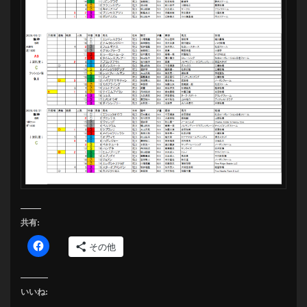
共有:
その他
いいね: