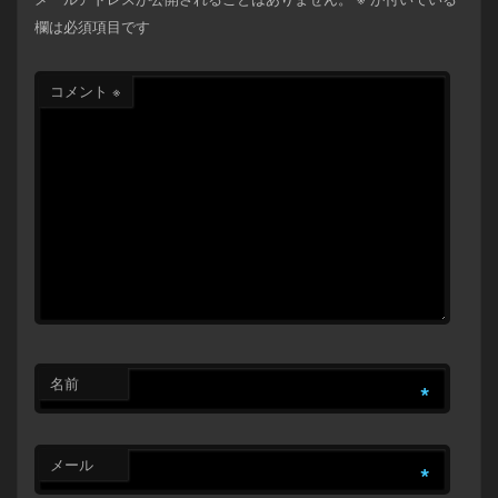
欄は必須項目です
コメント
※
名前
*
メール
*