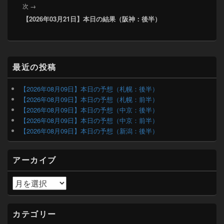
ゲ
次
次
→
稿:
ー
【2026年03月21日】本日の結果（阪神：後半）
の
シ
投
ョ
稿:
ン
メ
最近の投稿
イ
ン
サ
【2026年08月09日】本日の予想（札幌：後半）
イ
【2026年08月09日】本日の予想（札幌：前半）
ド
【2026年08月09日】本日の予想（中京：後半）
バ
【2026年08月09日】本日の予想（中京：前半）
ー
【2026年08月09日】本日の予想（新潟：後半）
ウ
ィ
ジ
アーカイブ
ェ
ッ
ト
ア
エ
ー
リ
カ
ア
イ
カテゴリー
ブ