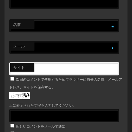
名前
*
メール
*
サイト
次回のコメントで使用するためブラウザーに自分の名前、メールア
ドレス、サイトを保存する。
上に表示された文字を入力してください。
新しいコメントをメールで通知