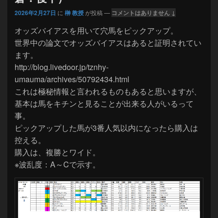
2026年2月27日
に
榊 教授
が投稿
—
コメントはありません ↓
オッズバイアスを用いて穴馬をピックアップ。
世界中の論文でオッズバイアスはあると証明されてい
ます。
http://blog.livedoor.jp/tznhy-
umauma/archives/50792434.html
これは極秘情報と言われるものもあると思いますが、
基本は馬をキチンと見ることが出来る人がいるって
事。
ピックアップした馬が3番人気以内になったら購入は
控える。
購入は、複勝とワイド。
※波乱度：A～Cで示す。