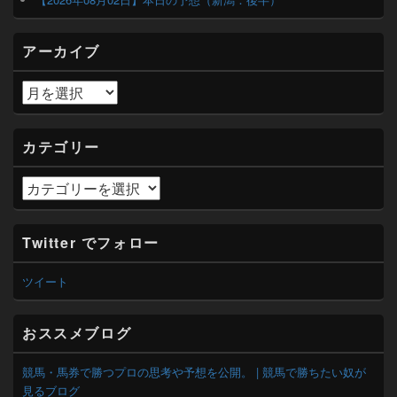
ウ
ィ
ジ
アーカイブ
ェ
ッ
ト
ア
エ
ー
リ
カ
ア
イ
カテゴリー
ブ
カ
テ
ゴ
リ
Twitter でフォロー
ー
ツイート
おススメブログ
競馬・馬券で勝つプロの思考や予想を公開。 | 競馬で勝ちたい奴が
見るブログ