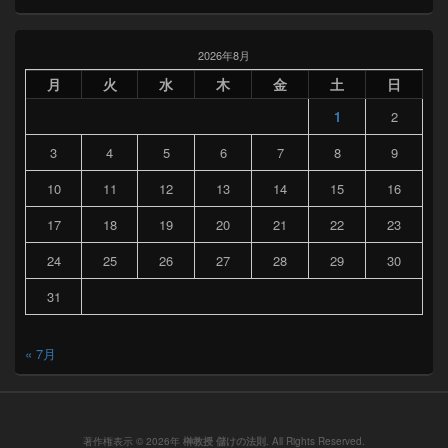
2026年8月
月
火
水
木
金
土
日
1
2
3
4
5
6
7
8
9
10
11
12
13
14
15
16
17
18
19
20
21
22
23
24
25
26
27
28
29
30
31
« 7月
著作権表示 © 2026年
榊教授 儲けの法則
. All Rights Reserved.