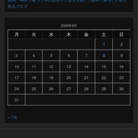
見るブログ
2026年8月
月
火
水
木
金
土
日
1
2
3
4
5
6
7
8
9
10
11
12
13
14
15
16
17
18
19
20
21
22
23
24
25
26
27
28
29
30
31
« 7月