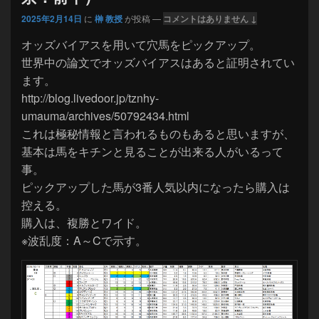
2025年2月14日
に
榊 教授
が投稿
—
コメントはありません ↓
オッズバイアスを用いて穴馬をピックアップ。
世界中の論文でオッズバイアスはあると証明されてい
ます。
http://blog.livedoor.jp/tznhy-
umauma/archives/50792434.html
これは極秘情報と言われるものもあると思いますが、
基本は馬をキチンと見ることが出来る人がいるって
事。
ピックアップした馬が3番人気以内になったら購入は
控える。
購入は、複勝とワイド。
※波乱度：A～Cで示す。