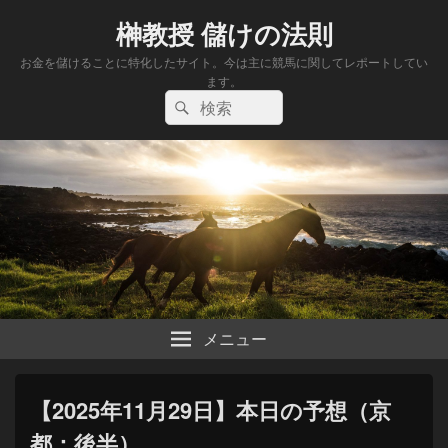
榊教授 儲けの法則
お金を儲けることに特化したサイト。今は主に競馬に関してレポートしてい
ます。
検
検
索:
索
メニュー
【2025年11月29日】本日の予想（京
都：後半）