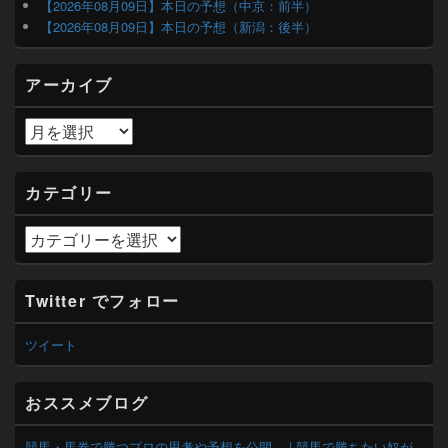
【2026年08月09日】本日の予想（中京：前半）
ー
【2026年08月09日】本日の予想（新潟：後半）
ウ
ィ
ジ
アーカイブ
ェ
ッ
ト
ア
エ
ー
リ
カ
ア
イ
カテゴリー
ブ
カ
テ
ゴ
リ
Twitter でフォロー
ー
ツイート
おススメブログ
競馬・馬券で勝つプロの思考や予想を公開。 | 競馬で勝ちたい奴が