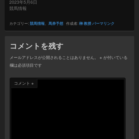
2023年5月6日
競馬情報
カテゴリー:
競馬情報
、
馬券予想
作成者:
榊 教授
パーマリンク
コメントを残す
メールアドレスが公開されることはありません。
※
が付いている
欄は必須項目です
コメント
※