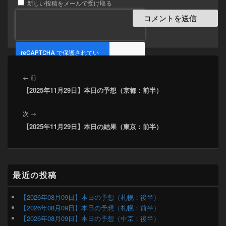
新しい投稿をメールで受け取る
投
稿
前
←
前
ナ
【2025年11月29日】本日の予想（京都：前半）
の
ビ
投
ゲ
次
次
→
稿:
ー
【2025年11月29日】本日の結果（東京：前半）
の
シ
投
ョ
稿:
ン
メ
最近の投稿
イ
ン
サ
【2026年08月09日】本日の予想（札幌：後半）
イ
【2026年08月09日】本日の予想（札幌：前半）
ド
【2026年08月09日】本日の予想（中京：後半）
バ