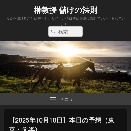
榊教授 儲けの法則
お金を儲けることに特化したサイト。今は主に競馬に関してレポートしてい
ます。
検
検
索:
索
メニュー
【2025年10月18日】本日の予想（東
京：前半）