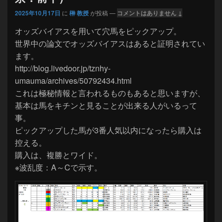
2025年10月17日
に
榊 教授
が投稿
—
コメントはありません ↓
オッズバイアスを用いて穴馬をピックアップ。
世界中の論文でオッズバイアスはあると証明されてい
ます。
http://blog.livedoor.jp/tznhy-
umauma/archives/50792434.html
これは極秘情報と言われるものもあると思いますが、
基本は馬をキチンと見ることが出来る人がいるって
事。
ピックアップした馬が3番人気以内になったら購入は
控える。
購入は、複勝とワイド。
※波乱度：A～Cで示す。