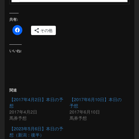
共有:
その他
いいね:
関連
【2017年4月2日】本日の予
【2017年6月10日】本日の
想
予想
2017年4月2日
2017年6月10日
馬券予想
馬券予想
【2023年5月6日】本日の予
想（新潟：後半）