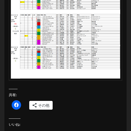
共有:
その他
いいね: