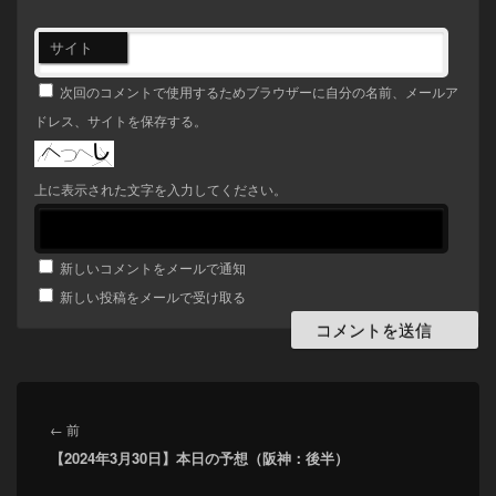
サイト
次回のコメントで使用するためブラウザーに自分の名前、メールア
ドレス、サイトを保存する。
上に表示された文字を入力してください。
新しいコメントをメールで通知
新しい投稿をメールで受け取る
投
稿
前
←
前
ナ
【2024年3月30日】本日の予想（阪神：後半）
の
ビ
投