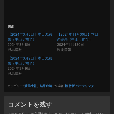
関連
【2024年3月3日】本日の結
【2024年11月30日】本日
果（中山：前半）
の結果（中山：前半）
2024年3月8日
2024年11月30日
競馬情報
競馬情報
【2024年3月9日】本日の結
果（中山：前半）
2024年3月9日
競馬情報
カテゴリー:
競馬情報
、
結果成績
作成者:
榊 教授
パーマリンク
コメントを残す
メールアドレスが公開されることはありません。
※
が付いている