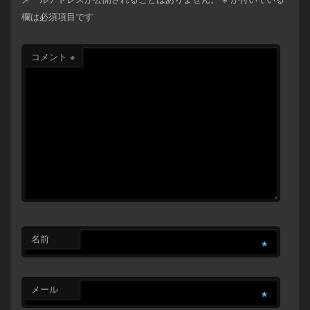
欄は必須項目です
コメント
※
名前
*
メール
*