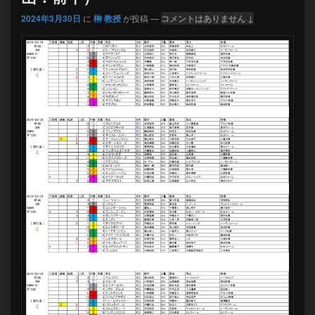
2024年3月30日
に
榊 教授
が投稿
—
コメントはありません ↓