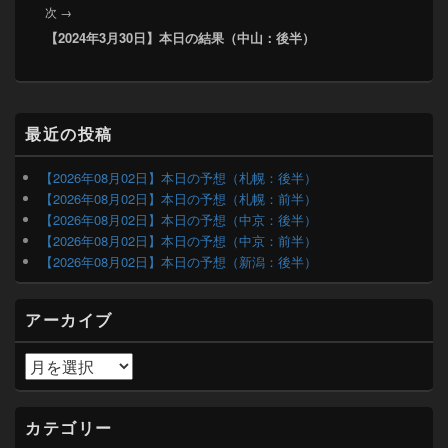
ゲ
次
次
→
稿:
ー
【2024年3月30日】本日の結果（中山：後半）
の
シ
投
ョ
稿:
ン
メ
最近の投稿
イ
ン
サ
【2026年08月02日】本日の予想（札幌：後半）
イ
【2026年08月02日】本日の予想（札幌：前半）
ド
【2026年08月02日】本日の予想（中京：後半）
バ
【2026年08月02日】本日の予想（中京：前半）
ー
【2026年08月02日】本日の予想（新潟：後半）
ウ
ィ
ジ
アーカイブ
ェ
ッ
ト
ア
エ
ー
リ
カ
ア
イ
カテゴリー
ブ