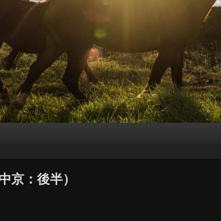
（中京：後半）