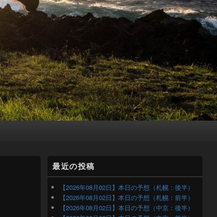
メ
最近の投稿
イ
ン
サ
【2026年08月02日】本日の予想（札幌：後半）
イ
【2026年08月02日】本日の予想（札幌：前半）
ド
【2026年08月02日】本日の予想（中京：後半）
バ