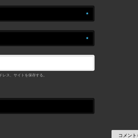
*
*
ドレス、サイトを保存する。