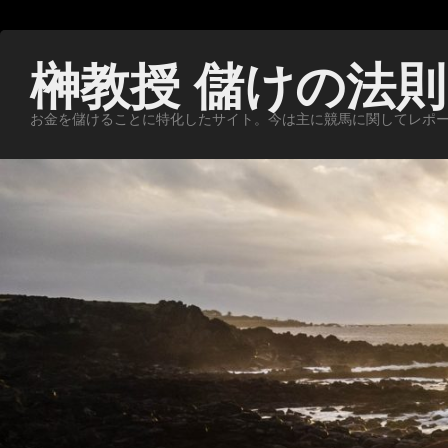
榊教授 儲けの法則
お金を儲けることに特化したサイト。今は主に競馬に関してレポ