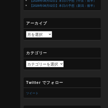
【2026年08月02日】本日の予想（中京：前半）
ー
【2026年08月02日】本日の予想（新潟：後半）
ウ
ィ
ジ
ェ
アーカイブ
ッ
ト
エ
ア
リ
ー
ア
カ
イ
カテゴリー
ブ
カ
テ
ゴ
リ
Twitter でフォロー
ー
ツイート