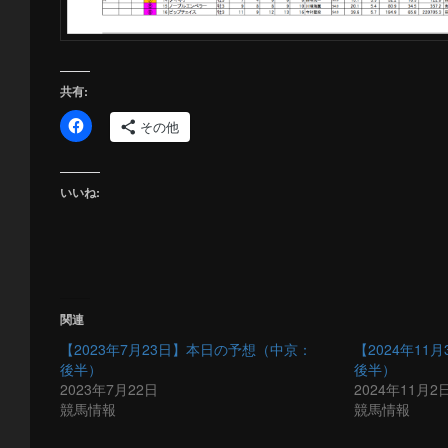
共有:
その他
いいね:
関連
【2023年7月23日】本日の予想（中京：
【2024年1
後半）
後半）
2023年7月22日
2024年11月2
競馬情報
競馬情報