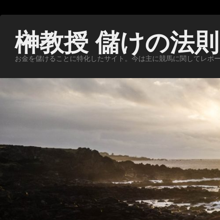
榊教授 儲けの法則
お金を儲けることに特化したサイト。今は主に競馬に関してレポ