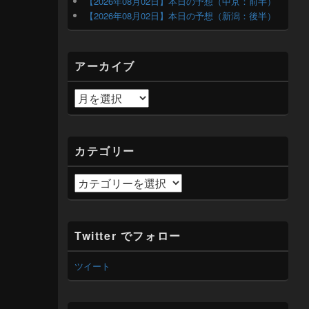
【2026年08月02日】本日の予想（中京：前半）
ー
【2026年08月02日】本日の予想（新潟：後半）
ウ
ィ
ジ
ェ
アーカイブ
ッ
ト
エ
ア
リ
ー
ア
カ
イ
カテゴリー
ブ
カ
テ
ゴ
リ
Twitter でフォロー
ー
ツイート