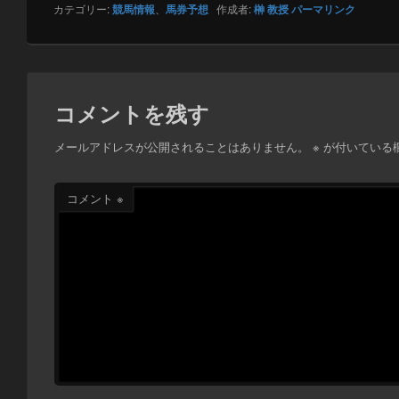
カテゴリー:
競馬情報
、
馬券予想
作成者:
榊 教授
パーマリンク
コメントを残す
メールアドレスが公開されることはありません。
※
が付いている
コメント
※