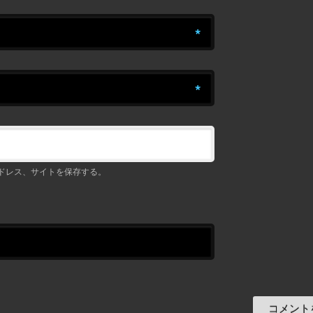
*
*
ドレス、サイトを保存する。