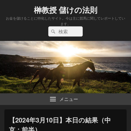
榊教授 儲けの法則
お金を儲けることに特化したサイト。今は主に競馬に関してレポートしてい
ます。
検
検
索:
索
メニュー
【2024年3月10日】本日の結果（中
京：前半）