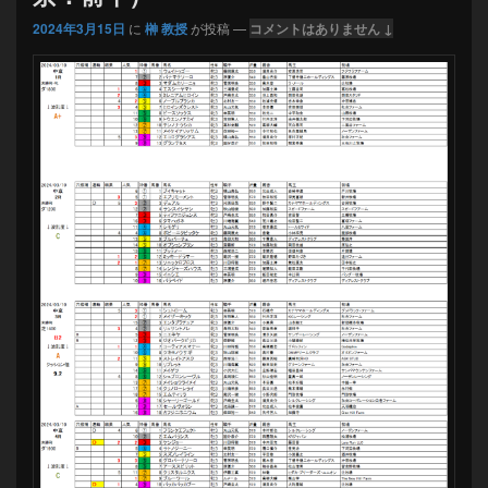
2024年3月15日
に
榊 教授
が投稿
—
コメントはありません ↓