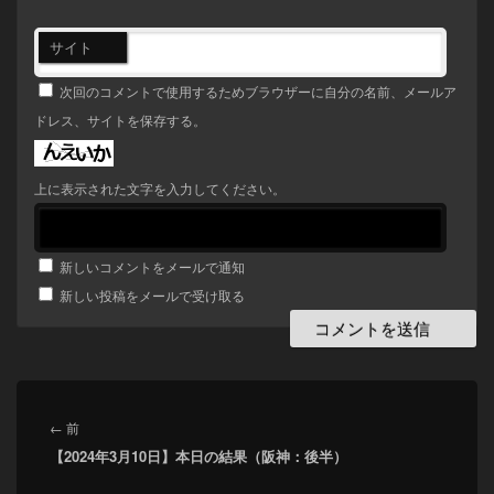
サイト
次回のコメントで使用するためブラウザーに自分の名前、メールア
ドレス、サイトを保存する。
上に表示された文字を入力してください。
新しいコメントをメールで通知
新しい投稿をメールで受け取る
投
稿
前
←
前
ナ
【2024年3月10日】本日の結果（阪神：後半）
の
ビ
投