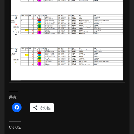
共有:
その他
いいね: