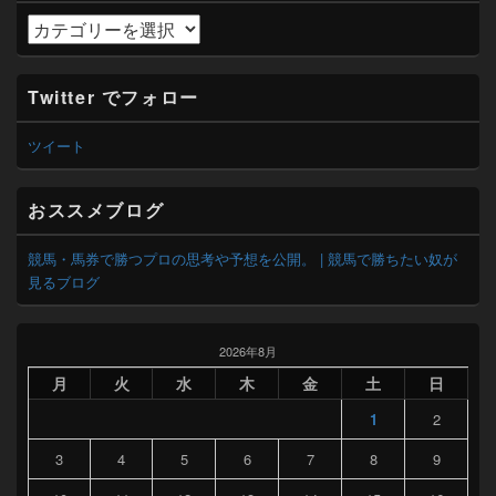
カ
テ
ゴ
リ
Twitter でフォロー
ー
ツイート
おススメブログ
競馬・馬券で勝つプロの思考や予想を公開。 | 競馬で勝ちたい奴が
見るブログ
2026年8月
月
火
水
木
金
土
日
1
2
3
4
5
6
7
8
9