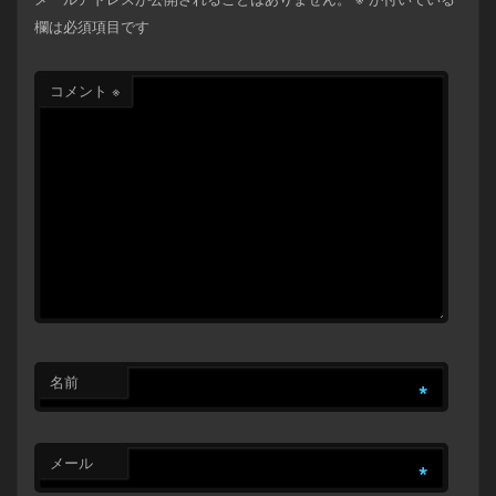
欄は必須項目です
コメント
※
名前
*
メール
*