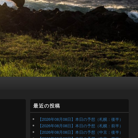
メ
最近の投稿
イ
ン
サ
【2026年08月08日】本日の予想（札幌：後半）
イ
【2026年08月08日】本日の予想（札幌：前半）
ド
【2026年08月08日】本日の予想（中京：後半）
バ