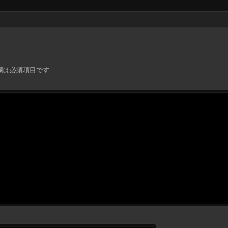
欄は必須項目です