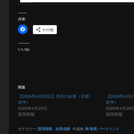
共有:
その他
いいね:
関連
【2024年4月20日】本日の結果（京都：
【2024年4
前半）
前半）
2024年4月20日
2024年4月26
競馬情報
競馬情報
カテゴリー:
競馬情報
、
結果成績
作成者:
榊 教授
パーマリンク