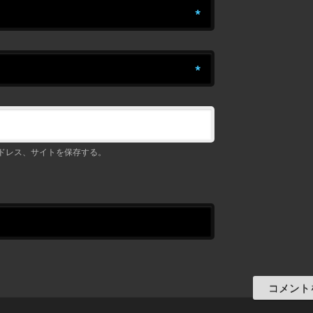
*
*
ドレス、サイトを保存する。