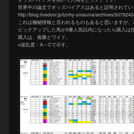
世界中の論文でオッズバイアスはあると証明されてい
http://blog.livedoor.jp/tznhy-umauma/archives/5079243
これは極秘情報と言われるものもあると思いますが、
ピックアップした馬が3番人気以内になったら購入は
購入は、複勝とワイド。
※波乱度：A～Cで示す。