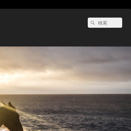
検
検
索:
索