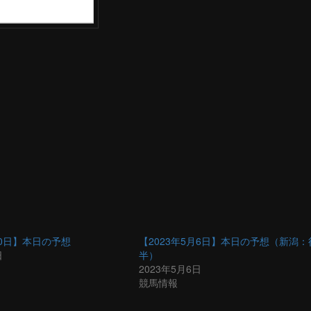
10日】本日の予想
【2023年5月6日】本日の予想（新潟：
日
半）
2023年5月6日
競馬情報