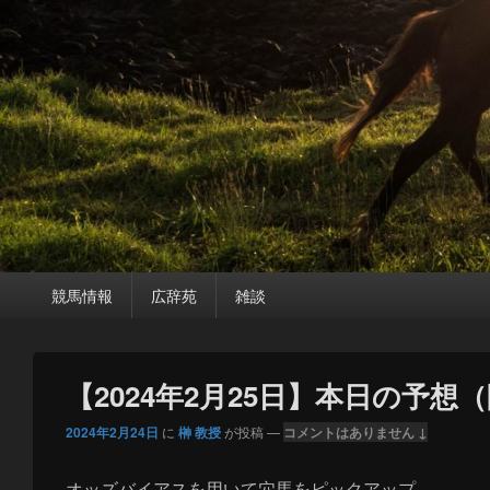
メ
競馬情報
広辞苑
雑談
イ
ン
メ
ニ
【2024年2月25日】本日の予想
ュ
ー
2024年2月24日
に
榊 教授
が投稿
—
コメントはありません ↓
オッズバイアスを用いて穴馬をピックアップ。