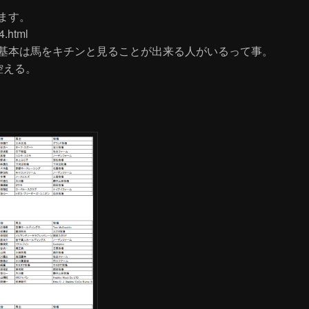
ます。
4.html
基本は馬をキチンと見ることが出来る人がいるって事。
控える。