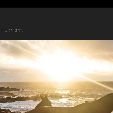
ートしています。