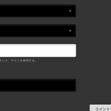
*
*
ドレス、サイトを保存する。