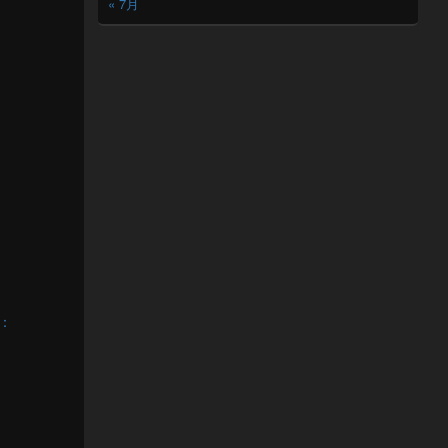
« 7月
：