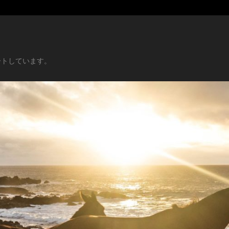
ートしています。