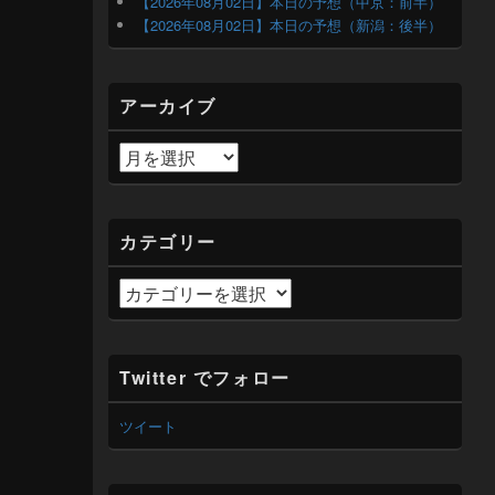
【2026年08月02日】本日の予想（中京：前半）
ー
【2026年08月02日】本日の予想（新潟：後半）
ウ
ィ
ジ
ェ
アーカイブ
ッ
ト
エ
ア
リ
ー
ア
カ
イ
カテゴリー
ブ
カ
テ
ゴ
リ
Twitter でフォロー
ー
ツイート