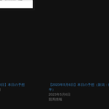
10日】本日の予想
【2023年5月6日】本日の予想（新潟：
日
半）
2023年5月6日
競馬情報