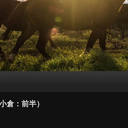
（小倉：前半）