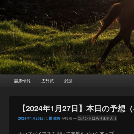
メ
競馬情報
広辞苑
雑談
イ
ン
メ
ニ
【2024年1月27日】本日の予想
ュ
ー
2024年1月26日
に
榊 教授
が投稿
—
コメントはありません ↓
オッズバイアスを用いて穴馬をピックアップ。