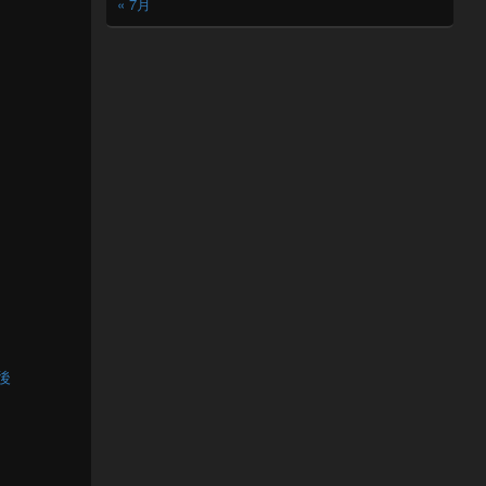
« 7月
後