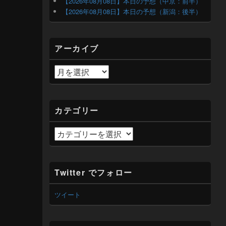
【2026年08月08日】本日の予想（中京：前半）
ー
【2026年08月08日】本日の予想（新潟：後半）
ウ
ィ
ジ
ェ
アーカイブ
ッ
ト
エ
ア
リ
ー
ア
カ
イ
カテゴリー
ブ
カ
テ
ゴ
リ
Twitter でフォロー
ー
ツイート