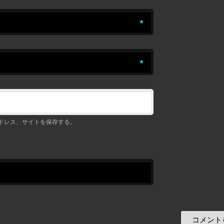
*
*
ドレス、サイトを保存する。