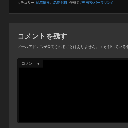
カテゴリー:
競馬情報
、
馬券予想
作成者:
榊 教授
パーマリンク
コメントを残す
メールアドレスが公開されることはありません。
※
が付いている
コメント
※