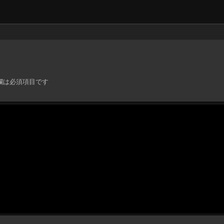
欄は必須項目です