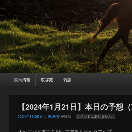
メ
競馬情報
広辞苑
雑談
イ
ン
メ
ニ
【2024年1月21日】本日の予想
ュ
ー
2024年1月20日
に
榊 教授
が投稿
—
コメントはありません ↓
オッズバイアスを用いて穴馬をピックアップ。