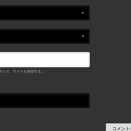
*
*
ドレス、サイトを保存する。