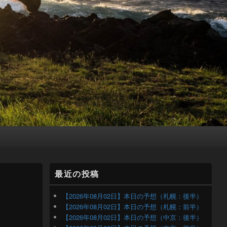
メ
最近の投稿
イ
ン
サ
【2026年08月02日】本日の予想（札幌：後半）
イ
【2026年08月02日】本日の予想（札幌：前半）
ド
【2026年08月02日】本日の予想（中京：後半）
バ