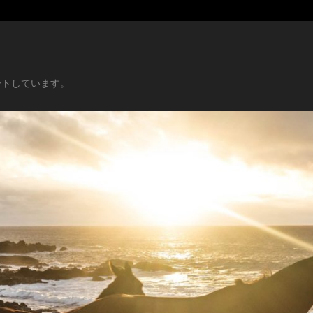
ートしています。