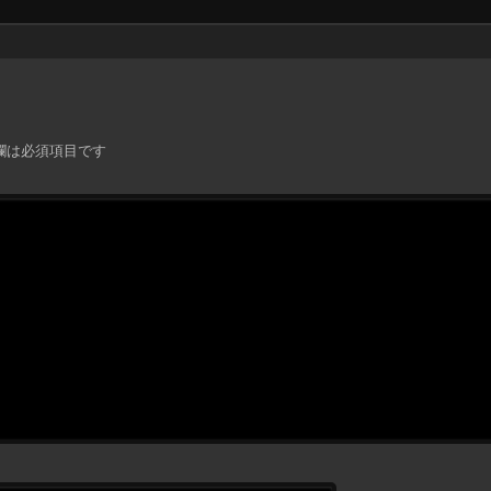
欄は必須項目です