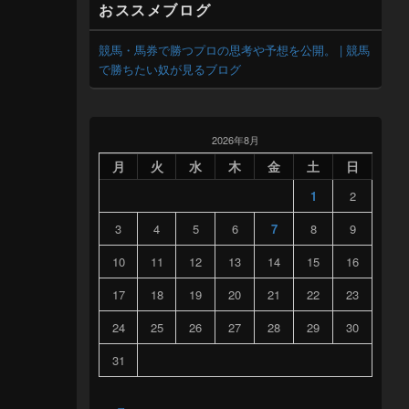
おススメブログ
競馬・馬券で勝つプロの思考や予想を公開。 | 競馬
で勝ちたい奴が見るブログ
2026年8月
月
火
水
木
金
土
日
1
2
3
4
5
6
7
8
9
10
11
12
13
14
15
16
17
18
19
20
21
22
23
24
25
26
27
28
29
30
31