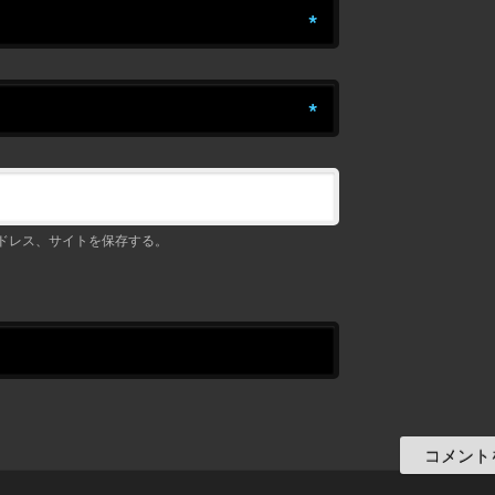
*
*
ドレス、サイトを保存する。