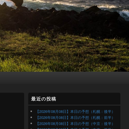
メ
最近の投稿
イ
ン
サ
【2026年08月08日】本日の予想（札幌：後半）
イ
【2026年08月08日】本日の予想（札幌：前半）
ド
【2026年08月08日】本日の予想（中京：後半）
バ