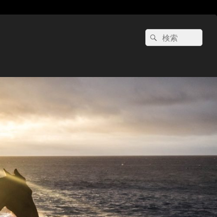
検
検
索:
索