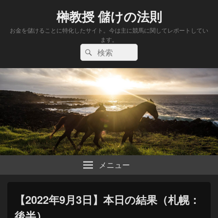
榊教授 儲けの法則
お金を儲けることに特化したサイト。今は主に競馬に関してレポートしてい
ます。
検
検
索:
索
メニュー
【2022年9月3日】本日の結果（札幌：
後半）