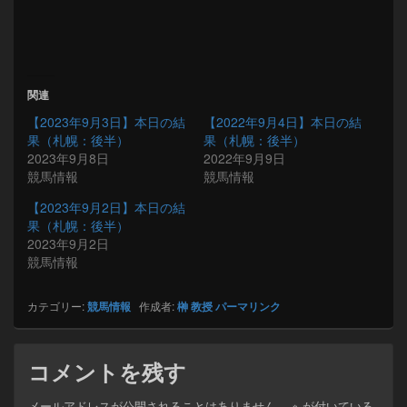
関連
【2023年9月3日】本日の結
【2022年9月4日】本日の結
果（札幌：後半）
果（札幌：後半）
2023年9月8日
2022年9月9日
競馬情報
競馬情報
【2023年9月2日】本日の結
果（札幌：後半）
2023年9月2日
競馬情報
カテゴリー:
競馬情報
作成者:
榊 教授
パーマリンク
コメントを残す
メールアドレスが公開されることはありません。
※
が付いている