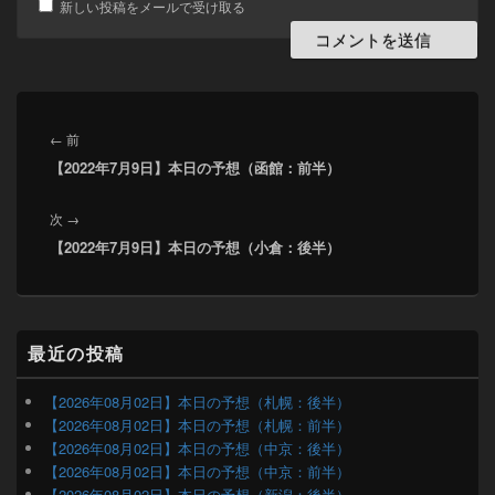
新しい投稿をメールで受け取る
投
稿
前
←
前
ナ
【2022年7月9日】本日の予想（函館：前半）
の
ビ
投
ゲ
次
次
→
稿:
ー
【2022年7月9日】本日の予想（小倉：後半）
の
シ
投
ョ
稿:
ン
メ
最近の投稿
イ
ン
サ
【2026年08月02日】本日の予想（札幌：後半）
イ
【2026年08月02日】本日の予想（札幌：前半）
ド
【2026年08月02日】本日の予想（中京：後半）
バ
【2026年08月02日】本日の予想（中京：前半）
ー
【2026年08月02日】本日の予想（新潟：後半）