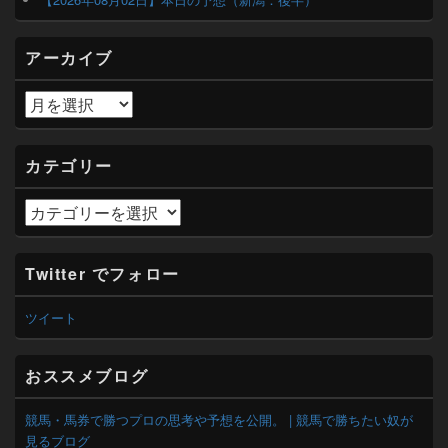
ウ
ィ
ジ
アーカイブ
ェ
ッ
ト
ア
エ
ー
リ
カ
ア
イ
カテゴリー
ブ
カ
テ
ゴ
リ
Twitter でフォロー
ー
ツイート
おススメブログ
競馬・馬券で勝つプロの思考や予想を公開。 | 競馬で勝ちたい奴が
見るブログ