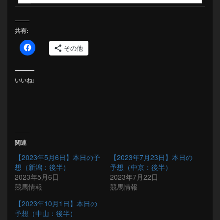
共有:
その他
いいね:
関連
【2023年5月6日】本日の予
【2023年7月23日】本日の
想（新潟：後半）
予想（中京：後半）
2023年5月6日
2023年7月22日
競馬情報
競馬情報
【2023年10月1日】本日の
予想（中山：後半）