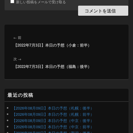
新しい投稿をメールで受け取る
投
稿
前
←
前
ナ
【2022年7月3日】本日の予想（小倉：前半）
の
ビ
投
ゲ
次
次
→
稿:
ー
【2022年7月3日】本日の予想（福島：後半）
の
シ
投
ョ
稿:
ン
メ
最近の投稿
イ
ン
サ
【2026年08月09日】本日の予想（札幌：後半）
イ
【2026年08月09日】本日の予想（札幌：前半）
ド
【2026年08月09日】本日の予想（中京：後半）
バ
【2026年08月09日】本日の予想（中京：前半）
ー
【2026年08月09日】本日の予想（新潟：後半）