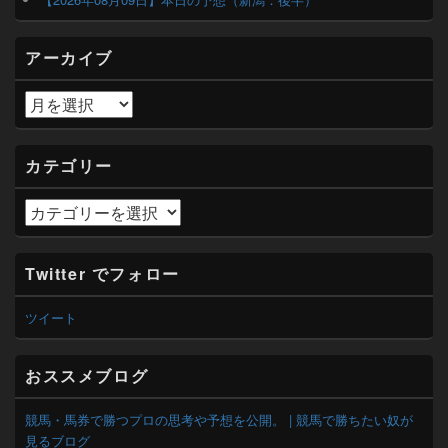
ウ
ィ
ジ
アーカイブ
ェ
ッ
ト
ア
エ
ー
リ
カ
ア
イ
カテゴリー
ブ
カ
テ
ゴ
リ
Twitter でフォロー
ー
ツイート
おススメブログ
競馬・馬券で勝つプロの思考や予想を公開。 | 競馬で勝ちたい奴が
見るブログ