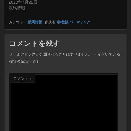
2023年7月22日
競馬情報
カテゴリー:
競馬情報
作成者:
榊 教授
パーマリンク
コメントを残す
メールアドレスが公開されることはありません。
※
が付いている
欄は必須項目です
コメント
※