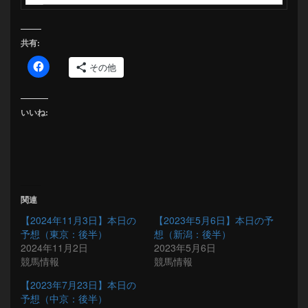
共有:
その他
いいね:
関連
【2024年11月3日】本日の
【2023年5月6日】本日の予
予想（東京：後半）
想（新潟：後半）
2024年11月2日
2023年5月6日
競馬情報
競馬情報
【2023年7月23日】本日の
予想（中京：後半）