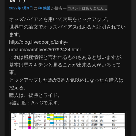
2022年7月3日
に
榊 教授
が投稿
—
コメントはありません ↓
オッズバイアスを用いて穴馬をピックアップ。
世界中の論文でオッズバイアスはあると証明されてい
ます。
http://blog.livedoor.jp/tznhy-
umauma/archives/50792434.html
これは極秘情報と言われるものもあると思いますが、
基本は馬をキチンと見ることが出来る人がいるって
事。
ピックアップした馬が3番人気以内になったら購入は
控える。
購入は、複勝とワイド。
※波乱度：A～Cで示す。