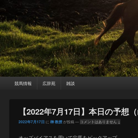
メ
競馬情報
広辞苑
雑談
イ
ン
メ
ニ
【2022年7月17日】本日の予想
ュ
ー
2022年7月17日
に
榊 教授
が投稿
—
コメントはありません ↓
オッズバイアスを用いて穴馬をピックアップ。