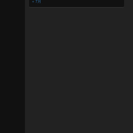
« 7月
：