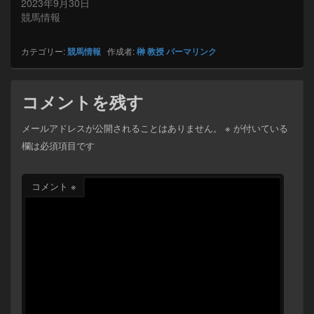
2023年9月30日
競馬情報
カテゴリー:
競馬情報
作成者:
榊 教授
パーマリンク
コメントを残す
メールアドレスが公開されることはありません。
※
が付いている
欄は必須項目です
コメント
※