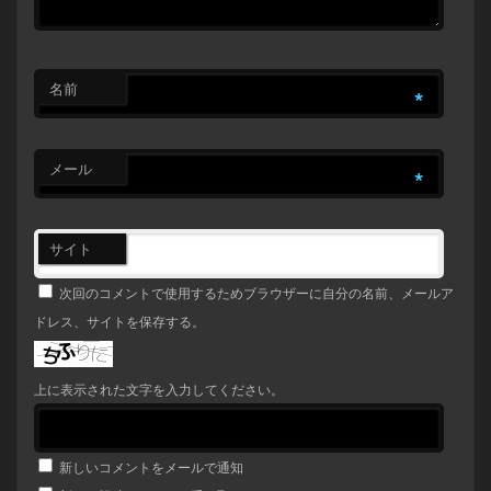
名前
*
メール
*
サイト
次回のコメントで使用するためブラウザーに自分の名前、メールア
ドレス、サイトを保存する。
上に表示された文字を入力してください。
新しいコメントをメールで通知