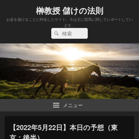
榊教授 儲けの法則
お金を儲けることに特化したサイト。今は主に競馬に関してレポートしてい
ます。
検
検
索:
索
メニュー
【2022年5月22日】本日の予想（東
京：後半）