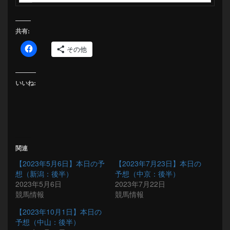
共有:
その他
いいね:
関連
【2023年5月6日】本日の予
【2023年7月23日】本日の
想（新潟：後半）
予想（中京：後半）
2023年5月6日
2023年7月22日
競馬情報
競馬情報
【2023年10月1日】本日の
予想（中山：後半）