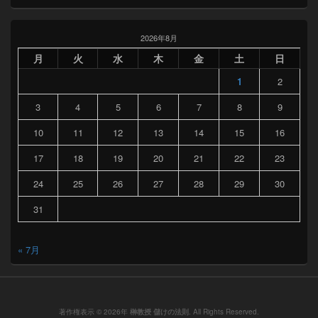
2026年8月
月
火
水
木
金
土
日
1
2
3
4
5
6
7
8
9
10
11
12
13
14
15
16
17
18
19
20
21
22
23
24
25
26
27
28
29
30
31
« 7月
著作権表示 © 2026年
榊教授 儲けの法則
. All Rights Reserved.