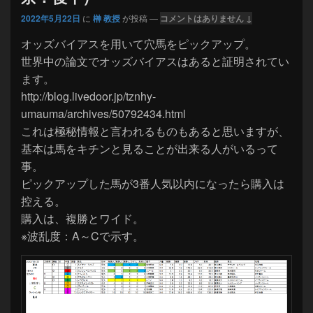
2022年5月22日
に
榊 教授
が投稿
—
コメントはありません ↓
オッズバイアスを用いて穴馬をピックアップ。
世界中の論文でオッズバイアスはあると証明されてい
ます。
http://blog.livedoor.jp/tznhy-
umauma/archives/50792434.html
これは極秘情報と言われるものもあると思いますが、
基本は馬をキチンと見ることが出来る人がいるって
事。
ピックアップした馬が3番人気以内になったら購入は
控える。
購入は、複勝とワイド。
※波乱度：A～Cで示す。