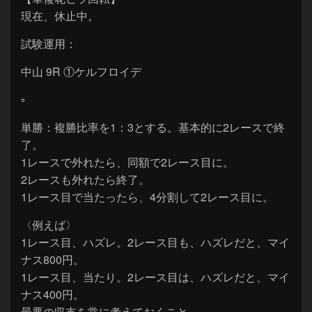
現在、休止中。
試験運用：
中山 9R ①ケルフロイデ
▫
単勝：複勝比率を1：3とする。基本的に2レースで終
了。
1レースで外れたら、同額で2レース目に。
2レースも外れたら終了。
1レース目で当たったら、4分割して2レース目に。
〈例えば〉
1レース目、ハズレ。2レース目も、ハズレだと、マイ
ナス800円。
1レース目、当たり。2レース目は、ハズレだと、マイ
ナス400円。
最悪の収支を常に考えておくこと。