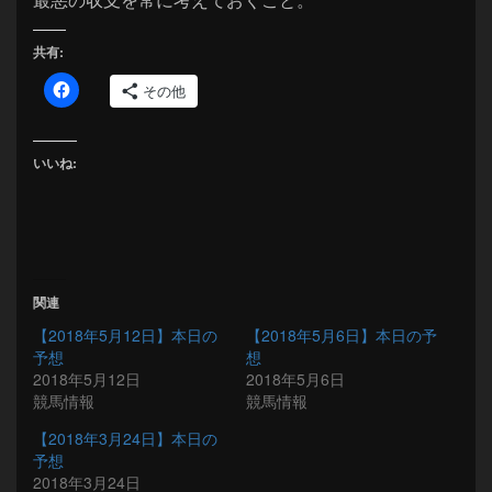
共有:
その他
いいね:
関連
【2018年5月12日】本日の
【2018年5月6日】本日の予
予想
想
2018年5月12日
2018年5月6日
競馬情報
競馬情報
【2018年3月24日】本日の
予想
2018年3月24日