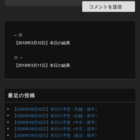
投
稿
前
←
前
ナ
【2018年3月10日】本日の結果
の
ビ
投
ゲ
次
次
→
稿:
ー
【2018年3月11日】本日の結果
の
シ
投
ョ
稿:
ン
メ
最近の投稿
イ
ン
サ
【2026年08月02日】本日の予想（札幌：後半）
イ
【2026年08月02日】本日の予想（札幌：前半）
ド
【2026年08月02日】本日の予想（中京：後半）
バ
【2026年08月02日】本日の予想（中京：前半）
ー
【2026年08月02日】本日の予想（新潟：後半）
ウ