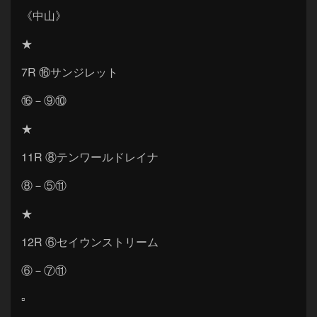
《中山》
★
7R ⑯サンジレット
⑯－⑨⑩
★
11R ⑧テンワールドレイナ
⑧－⑤⑪
★
12R ⑥セイウンストリーム
⑥－⑦⑪
▫