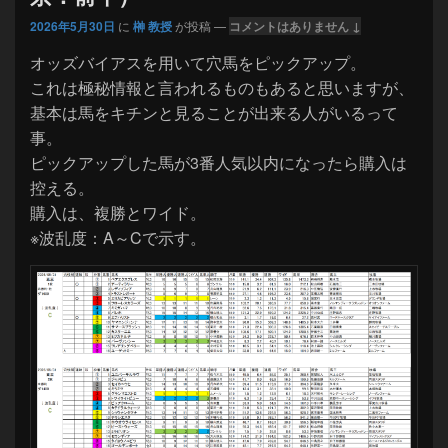
2026年5月30日
に
榊 教授
が投稿
—
コメントはありません ↓
オッズバイアスを用いて穴馬をピックアップ。
これは極秘情報と言われるものもあると思いますが、
基本は馬をキチンと見ることが出来る人がいるって
事。
ピックアップした馬が3番人気以内になったら購入は
控える。
購入は、複勝とワイド。
※波乱度：A～Cで示す。