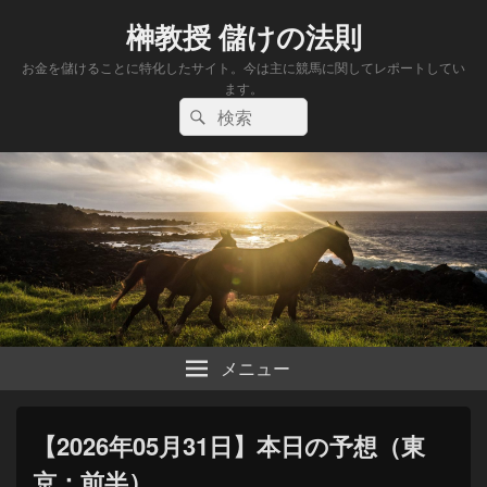
榊教授 儲けの法則
お金を儲けることに特化したサイト。今は主に競馬に関してレポートしてい
ます。
検
検
索:
索
メニュー
【2026年05月31日】本日の予想（東
京：前半）