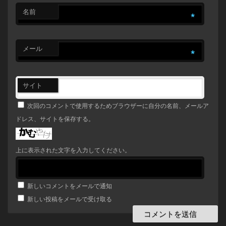
名前
*
メール
*
サイト
次回のコメントで使用するためブラウザーに自分の名前、メールア
ドレス、サイトを保存する。
上に表示された文字を入力してください。
新しいコメントをメールで通知
新しい投稿をメールで受け取る