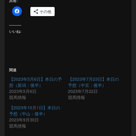
共有:
その他
いいね:
関連
【2023年5月6日】本日の予
【2023年7月23日】本日の
想（新潟：後半）
予想（中京：後半）
2023年5月6日
2023年7月22日
競馬情報
競馬情報
【2023年10月1日】本日の
予想（中山：後半）
2023年9月30日
競馬情報