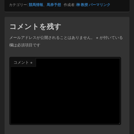
カテゴリー:
競馬情報
、
馬券予想
作成者:
榊 教授
パーマリンク
コメントを残す
メールアドレスが公開されることはありません。
※
が付いている
欄は必須項目です
コメント
※