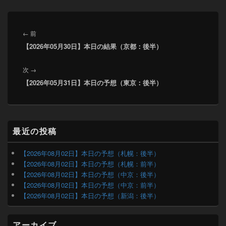
投
稿
前
←
前
ナ
【2026年05月30日】本日の結果（京都：後半）
の
ビ
投
ゲ
次
次
→
稿:
ー
【2026年05月31日】本日の予想（東京：後半）
の
シ
投
ョ
稿:
ン
メ
最近の投稿
イ
ン
サ
【2026年08月02日】本日の予想（札幌：後半）
イ
【2026年08月02日】本日の予想（札幌：前半）
ド
【2026年08月02日】本日の予想（中京：後半）
バ
【2026年08月02日】本日の予想（中京：前半）
ー
【2026年08月02日】本日の予想（新潟：後半）
ウ
ィ
ジ
アーカイブ
ェ