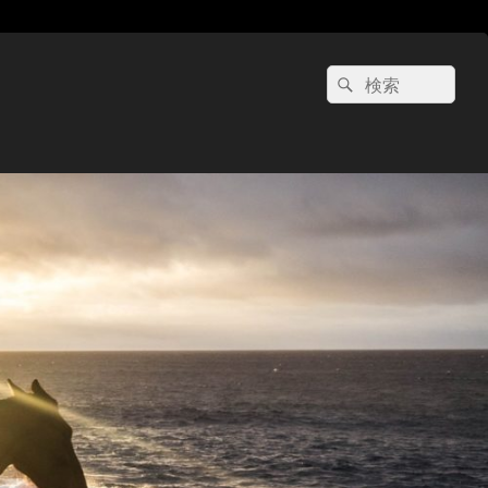
検
検
索:
索