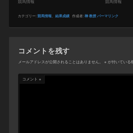
競馬情報
競馬情報
カテゴリー:
競馬情報
、
結果成績
作成者:
榊 教授
パーマリンク
コメントを残す
メールアドレスが公開されることはありません。
※
が付いている
コメント
※