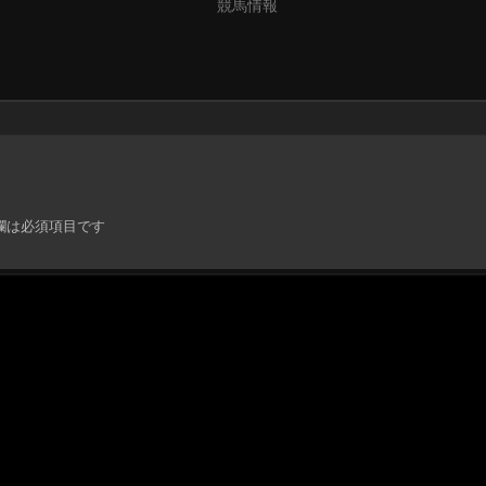
競馬情報
欄は必須項目です