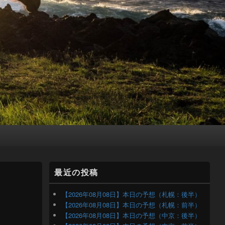
メ
最近の投稿
イ
ン
サ
【2026年08月08日】本日の予想（札幌：後半）
イ
【2026年08月08日】本日の予想（札幌：前半）
ド
【2026年08月08日】本日の予想（中京：後半）
バ