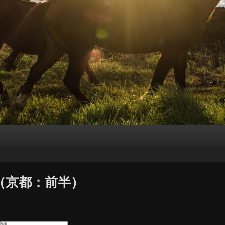
果（京都：前半）