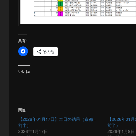
共有:
その他
いいね:
関連
【2026年01月17日】本日の結果（京都：
【2026年0
前半）
前半）
2026年1月17日
2026年1月9日